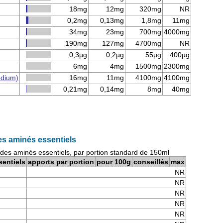
18mg
12mg
320mg
NR
0,2mg
0,13mg
1,8mg
11mg
34mg
23mg
700mg
4000mg
190mg
127mg
4700mg
NR
0,3µg
0,2µg
55µg
400µg
6mg
4mg
1500mg
2300mg
odium)
16mg
11mg
4100mg
4100mg
0,21mg
0,14mg
8mg
40mg
es aminés essentiels
ides aminés essentiels, par portion standard de 150ml
sentiels
apports par portion
pour 100g
conseillés
max
NR
NR
NR
NR
NR