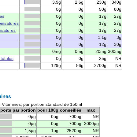
3,9g
2,6g
230g
340g
0g
0g
50g
80g
rés
0g
0g
17g
27g
insaturés
0g
0g
17g
27g
nsaturés
0g
0g
17g
27g
0g
0g
1,1g
3g
0g
0g
12g
30g
0mg
0mg
20mg
300mg
 totales
0g
0g
25g
NR
129g
86g
2700g
NR
mines
: Vitamines, par portion standard de 150ml
ports par portion
pour 100g
conseillés
max
0µg
0µg
700µg
NR
0µg
0µg
700µg
3000µg
1,5µg
1µg
2520µg
NR