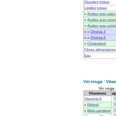
Glucides totaux
Lipides totaux
»
Acides gras satu
»
Acides gras mono
»
Acides gras polyi
» »
Oméga 3
» »
Oméga 6
»
Cholestérol
Fibres alimentaires
Eau
Vin rouge : Vita
Vin rouge 
Vitamines
ap
Vitamine A
»
Rétinol
»
Bêta-carotène