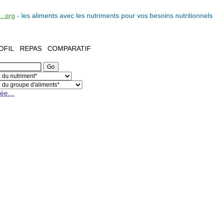
. org
- les
aliments
avec les
nutriments
pour vos
besoins nutritionnels
OFIL
REPAS
COMPARATIF
cée…