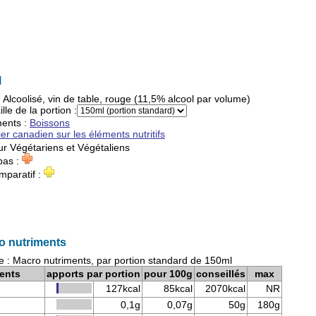
l
:
Alcoolisé, vin de table, rouge (11,5% alcool par volume)
ille de la portion :
ments
:
Boissons
ier canadien sur les éléments nutritifs
ur
Végétariens
et
Végétaliens
pas :
mparatif :
o nutriments
e : Macro nutriments, par portion standard de 150ml
ents
apports par portion
pour 100g
conseillés
max
127kcal
85kcal
2070kcal
NR
0,1g
0,07g
50g
180g