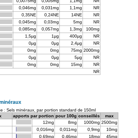
0,0075mg
0,005mg
1,1mg
NR
0,046mg
0,031mg
1,1mg
NR
0,35NE
0,24NE
14NE
NR
0,045mg
0,03mg
5mg
NR
0,085mg
0,057mg
1,3mg
100mg
1,5µg
1µg
400µg
NR
0µg
0µg
2,4µg
NR
0mg
0mg
75mg
2000mg
0µg
0µg
5µg
NR
0mg
0mg
15mg
NR
NR
 minéraux
e : Sels minéraux, par portion standard de 150ml
x
apports par portion
pour 100g
conseillés
max
12mg
8mg
1000mg
2500mg
0,016mg
0,011mg
0,9mg
10mg
0,69mg
0,46mg
18mg
45mg