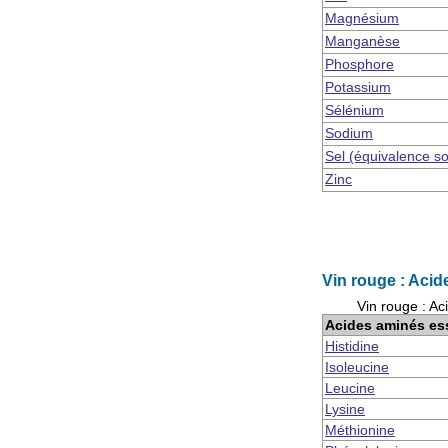
Magnésium
Manganèse
Phosphore
Potassium
Sélénium
Sodium
Sel (équivalence s
Zinc
Vin rouge : Acid
Vin rouge : Ac
Acides aminés es
Histidine
Isoleucine
Leucine
Lysine
Méthionine