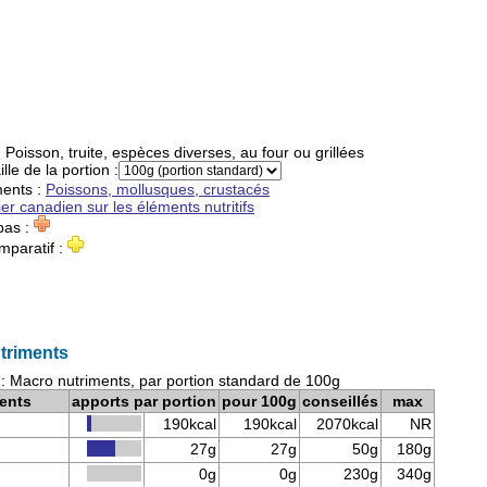
:
Poisson, truite, espèces diverses, au four ou grillées
ille de la portion :
ments
:
Poissons, mollusques, crustacés
ier canadien sur les éléments nutritifs
pas :
mparatif :
utriments
 : Macro nutriments, par portion standard de 100g
ents
apports par portion
pour 100g
conseillés
max
190kcal
190kcal
2070kcal
NR
27g
27g
50g
180g
0g
0g
230g
340g