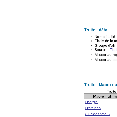
Truite : détail
Nom détaillé 
Choix de la ta
Groupe d'
ali
Source :
Fich
Ajouter au re
Ajouter au co
Truite : Macro n
Truite
Macro nutrim
Énergie
Protéines
Glucides totaux