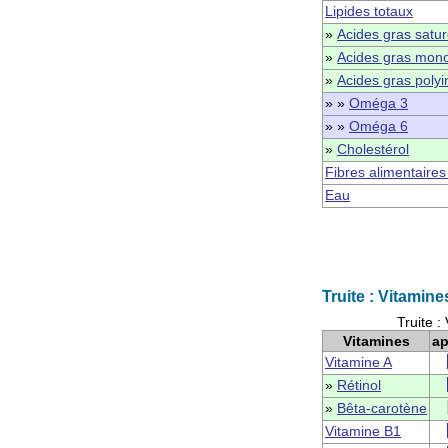
Lipides totaux
»
Acides gras satu
»
Acides gras mono
»
Acides gras polyi
» »
Oméga 3
» »
Oméga 6
»
Cholestérol
Fibres alimentaires
Eau
Truite : Vitamine
Truite :
Vitamines
ap
Vitamine A
»
Rétinol
»
Bêta-carotène
Vitamine B1