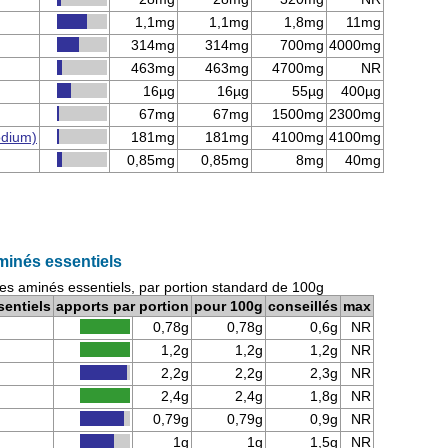
1,1mg
1,1mg
1,8mg
11mg
314mg
314mg
700mg
4000mg
463mg
463mg
4700mg
NR
16µg
16µg
55µg
400µg
67mg
67mg
1500mg
2300mg
odium)
181mg
181mg
4100mg
4100mg
0,85mg
0,85mg
8mg
40mg
aminés essentiels
ides aminés essentiels, par portion standard de 100g
sentiels
apports par portion
pour 100g
conseillés
max
0,78g
0,78g
0,6g
NR
1,2g
1,2g
1,2g
NR
2,2g
2,2g
2,3g
NR
2,4g
2,4g
1,8g
NR
0,79g
0,79g
0,9g
NR
1g
1g
1,5g
NR