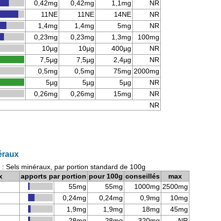
0,42mg
0,42mg
1,1mg
NR
11NE
11NE
14NE
NR
1,4mg
1,4mg
5mg
NR
0,23mg
0,23mg
1,3mg
100mg
10µg
10µg
400µg
NR
7,5µg
7,5µg
2,4µg
NR
0,5mg
0,5mg
75mg
2000mg
5µg
5µg
5µg
NR
0,26mg
0,26mg
15mg
NR
NR
néraux
e : Sels minéraux, par portion standard de 100g
x
apports par portion
pour 100g
conseillés
max
55mg
55mg
1000mg
2500mg
0,24mg
0,24mg
0,9mg
10mg
1,9mg
1,9mg
18mg
45mg
28mg
28mg
320mg
NR