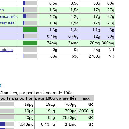
8,5g
8,5g
50g
80g
rés
1,5g
1,5g
17g
27g
insaturés
4,2g
4,2g
17g
27g
nsaturés
1,9g
1,9g
17g
27g
1,3g
1,3g
1,1g
3g
0,46g
0,46g
12g
30g
74mg
74mg
20mg
300mg
 totales
0g
0g
25g
NR
63g
63g
2700g
NR
s
 Vitamines, par portion standard de 100g
ports par portion
pour 100g
conseillés
max
19µg
19µg
700µg
NR
19µg
19µg
700µg
3000µg
0µg
0µg
2520µg
NR
0,43mg
0,43mg
1,1mg
NR