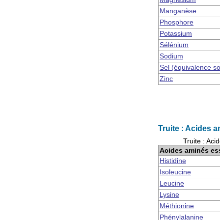
Manganèse
Phosphore
Potassium
Sélénium
Sodium
Sel (équivalence s
Zinc
Truite : Acides 
Truite : Ac
Acides aminés es
Histidine
Isoleucine
Leucine
Lysine
Méthionine
Phénylalanine