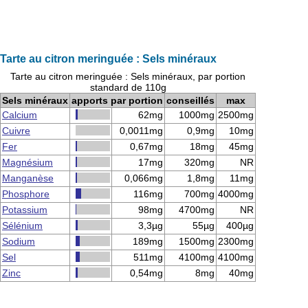
Tarte au citron meringuée : Sels minéraux
Tarte au citron meringuée : Sels minéraux, par portion
standard de 110g
Sels minéraux
apports par portion
conseillés
max
Calcium
62mg
1000mg
2500mg
Cuivre
0,0011mg
0,9mg
10mg
Fer
0,67mg
18mg
45mg
Magnésium
17mg
320mg
NR
Manganèse
0,066mg
1,8mg
11mg
Phosphore
116mg
700mg
4000mg
Potassium
98mg
4700mg
NR
Sélénium
3,3µg
55µg
400µg
Sodium
189mg
1500mg
2300mg
Sel
511mg
4100mg
4100mg
Zinc
0,54mg
8mg
40mg