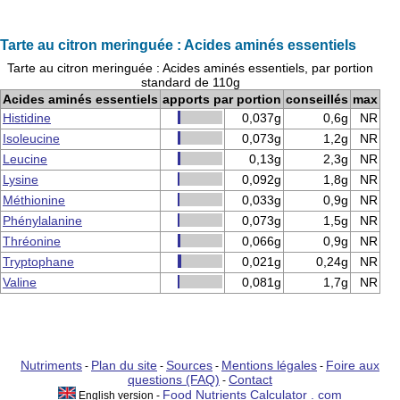
Tarte au citron meringuée : Acides aminés essentiels
Tarte au citron meringuée : Acides aminés essentiels, par portion
standard de 110g
Acides aminés essentiels
apports par portion
conseillés
max
Histidine
0,037g
0,6g
NR
Isoleucine
0,073g
1,2g
NR
Leucine
0,13g
2,3g
NR
Lysine
0,092g
1,8g
NR
Méthionine
0,033g
0,9g
NR
Phénylalanine
0,073g
1,5g
NR
Thréonine
0,066g
0,9g
NR
Tryptophane
0,021g
0,24g
NR
Valine
0,081g
1,7g
NR
Nutriments
Plan du site
Sources
Mentions légales
Foire aux
-
-
-
-
questions (FAQ)
Contact
-
Food Nutrients Calculator . com
English version -