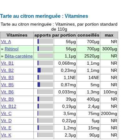
Tarte au citron meringuée : Vitamines
Tarte au citron meringuée : Vitamines, par portion standard
de 110g
Vitamines
apports par portion
conseillés
max
Vit. A
56µg
700µg
NR
»
Rétinol
56µg
700µg
3000µg
»
Bêta-carotène
1,1µg
2520µg
NR
Vit. B1
0,068mg
1,1mg
NR
Vit. B2
0,23mg
1,1mg
NR
Vit. B3
1,1NE
14NE
NR
Vit. B5
0,87mg
5mg
NR
Vit. B6
0,033mg
1,3mg
100mg
Vit. B9
39µg
400µg
NR
Vit. B12
0,19µg
2,4µg
NR
Vit. C
3,5mg
75mg
2000mg
Vit. D
0,22µg
5µg
NR
Vit. E
1,2mg
15mg
NR
Vit. K
2,3µg
90µg
NR