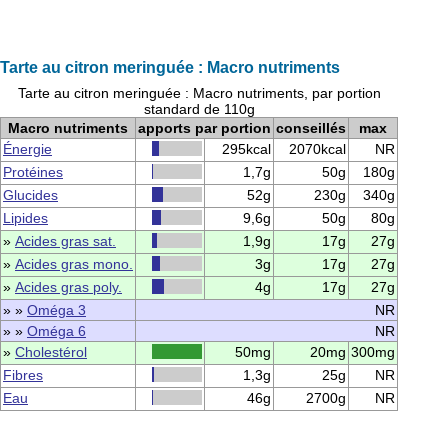
Tarte au citron meringuée : Macro nutriments
Tarte au citron meringuée : Macro nutriments, par portion
standard de 110g
Macro nutriments
apports par portion
conseillés
max
Énergie
295kcal
2070kcal
NR
Protéines
1,7g
50g
180g
Glucides
52g
230g
340g
Lipides
9,6g
50g
80g
»
Acides gras sat.
1,9g
17g
27g
»
Acides gras mono.
3g
17g
27g
»
Acides gras poly.
4g
17g
27g
» »
Oméga 3
NR
» »
Oméga 6
NR
»
Cholestérol
50mg
20mg
300mg
Fibres
1,3g
25g
NR
Eau
46g
2700g
NR