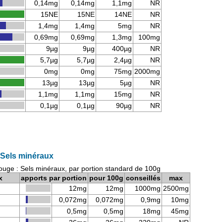
0,14mg
0,14mg
1,1mg
NR
15NE
15NE
14NE
NR
1,4mg
1,4mg
5mg
NR
0,69mg
0,69mg
1,3mg
100mg
9µg
9µg
400µg
NR
5,7µg
5,7µg
2,4µg
NR
0mg
0mg
75mg
2000mg
13µg
13µg
5µg
NR
1,1mg
1,1mg
15mg
NR
0,1µg
0,1µg
90µg
NR
Sels minéraux
uge : Sels minéraux, par portion standard de 100g
x
apports par portion
pour 100g
conseillés
max
12mg
12mg
1000mg
2500mg
0,072mg
0,072mg
0,9mg
10mg
0,5mg
0,5mg
18mg
45mg