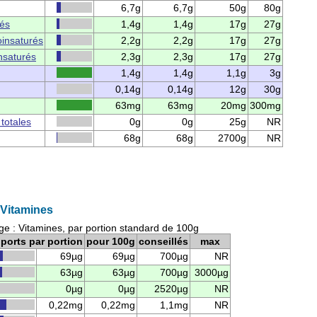
6,7g
6,7g
50g
80g
rés
1,4g
1,4g
17g
27g
insaturés
2,2g
2,2g
17g
27g
nsaturés
2,3g
2,3g
17g
27g
1,4g
1,4g
1,1g
3g
0,14g
0,14g
12g
30g
63mg
63mg
20mg
300mg
 totales
0g
0g
25g
NR
68g
68g
2700g
NR
Vitamines
 : Vitamines, par portion standard de 100g
ports par portion
pour 100g
conseillés
max
69µg
69µg
700µg
NR
63µg
63µg
700µg
3000µg
0µg
0µg
2520µg
NR
0,22mg
0,22mg
1,1mg
NR