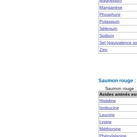
Magnésium
Manganèse
Phosphore
Potassium
Sélénium
Sodium
Sel (équivalence s
Zinc
Saumon rouge : 
Saumon rouge : 
Acides aminés es
Histidine
Isoleucine
Leucine
Lysine
Méthionine
Phénylalanine