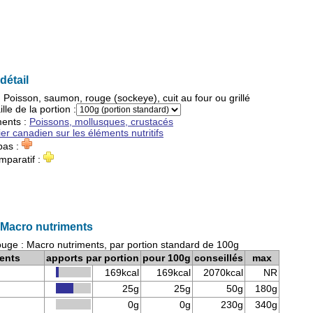
détail
:
Poisson, saumon, rouge (sockeye), cuit au four ou grillé
ille de la portion :
ments
:
Poissons, mollusques, crustacés
ier canadien sur les éléments nutritifs
pas :
mparatif :
Macro nutriments
ge : Macro nutriments, par portion standard de 100g
ents
apports par portion
pour 100g
conseillés
max
169kcal
169kcal
2070kcal
NR
25g
25g
50g
180g
0g
0g
230g
340g