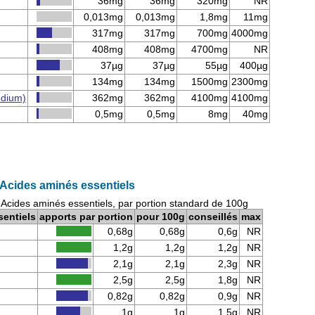
36mg
36mg
320mg
NR
0,013mg
0,013mg
1,8mg
11mg
317mg
317mg
700mg
4000mg
408mg
408mg
4700mg
NR
37µg
37µg
55µg
400µg
134mg
134mg
1500mg
2300mg
odium)
362mg
362mg
4100mg
4100mg
0,5mg
0,5mg
8mg
40mg
Acides aminés essentiels
Acides aminés essentiels, par portion standard de 100g
sentiels
apports par portion
pour 100g
conseillés
max
0,68g
0,68g
0,6g
NR
1,2g
1,2g
1,2g
NR
2,1g
2,1g
2,3g
NR
2,5g
2,5g
1,8g
NR
0,82g
0,82g
0,9g
NR
1g
1g
1,5g
NR