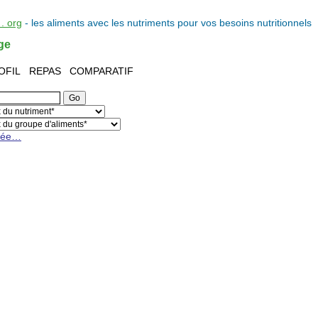
. org
- les
aliments
avec les
nutriments
pour vos
besoins nutritionnels
ge
OFIL
REPAS
COMPARATIF
cée…