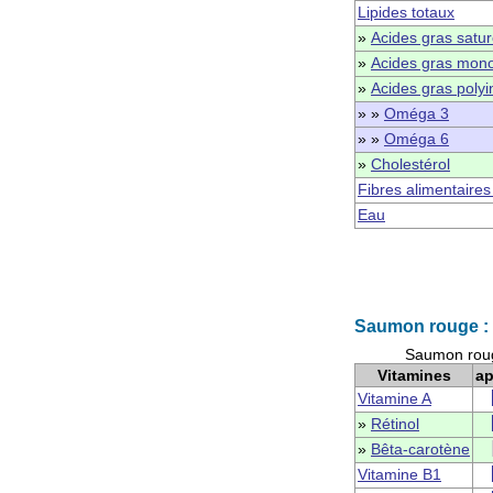
Lipides totaux
»
Acides gras satu
»
Acides gras mono
»
Acides gras polyi
» »
Oméga 3
» »
Oméga 6
»
Cholestérol
Fibres alimentaires
Eau
Saumon rouge : 
Saumon rouge
Vitamines
ap
Vitamine A
»
Rétinol
»
Bêta-carotène
Vitamine B1