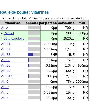
Roulé de poulet : Vitamines
Roulé de poulet : Vitamines, par portion standard de 55g
Vitamines
apports par portion
conseillés
max
Vit. A
0µg
700µg
NR
»
Rétinol
0µg
700µg
3000µg
»
Bêta-carotène
0µg
2520µg
NR
Vit. B1
0,026mg
1,1mg
NR
Vit. B2
0,031mg
1,1mg
NR
Vit. B3
6NE
14NE
NR
Vit. B5
0,31mg
5mg
NR
Vit. B6
0,11mg
1,3mg
100mg
Vit. B9
0,55µg
400µg
NR
Vit. B12
0,11µg
2,4µg
NR
Vit. C
0mg
75mg
2000mg
Vit. D
0,055µg
5µg
NR
Vit. E
0,039mg
15mg
NR
Vit. K
0,28µg
90µg
NR