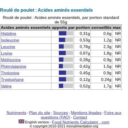
Roulé de poulet : Acides aminés essentiels
Roulé de poulet : Acides aminés essentiels, par portion standard
de 55g
Acides aminés essentiels
apports par portion
conseillés
max
Histidine
0,31g
0,6g
NR
Isoleucine
0,53g
1,2g
NR
Leucine
0,78g
2,3g
NR
Lysine
0,87g
1,8g
NR
Méthionine
0,28g
0,9g
NR
Phénylalanine
0,42g
1,5g
NR
Thréonine
0,45g
0,9g
NR
Tryptophane
0,12g
0,24g
NR
Valine
0,52g
1,7g
NR
Nutriments
Plan du site
Sources
Mentions légales
Foire aux
-
-
-
-
questions (FAQ)
Contact
-
Food Nutrients Calculator . com
English version -
© copyright 2010-2021 monalimentation.org