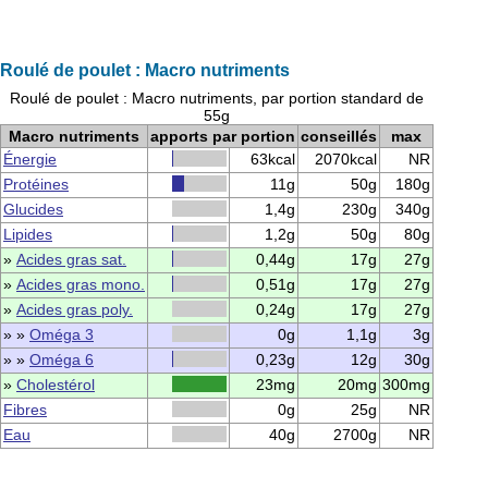
Roulé de poulet : Macro nutriments
Roulé de poulet : Macro nutriments, par portion standard de
55g
Macro nutriments
apports par portion
conseillés
max
Énergie
63kcal
2070kcal
NR
Protéines
11g
50g
180g
Glucides
1,4g
230g
340g
Lipides
1,2g
50g
80g
»
Acides gras sat.
0,44g
17g
27g
»
Acides gras mono.
0,51g
17g
27g
»
Acides gras poly.
0,24g
17g
27g
» »
Oméga 3
0g
1,1g
3g
» »
Oméga 6
0,23g
12g
30g
»
Cholestérol
23mg
20mg
300mg
Fibres
0g
25g
NR
Eau
40g
2700g
NR