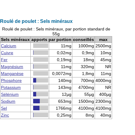
Roulé de poulet : Sels minéraux
Roulé de poulet : Sels minéraux, par portion standard de
55g
Sels minéraux
apports par portion
conseillés
max
Calcium
11mg
1000mg
2500mg
Cuivre
0,02mg
0,9mg
10mg
Fer
0,19mg
18mg
45mg
Magnésium
11mg
320mg
NR
Manganèse
0,0072mg
1,8mg
11mg
Phosphore
140mg
700mg
4000mg
Potassium
143mg
4700mg
NR
Sélénium
12µg
55µg
400µg
Sodium
653mg
1500mg
2300mg
Sel
1766mg
4100mg
4100mg
Zinc
0,25mg
8mg
40mg