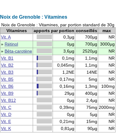
Noix de Grenoble : Vitamines
Noix de Grenoble : Vitamines, par portion standard de 30g
Vitamines
apports par portion
conseillés
max
Vit. A
0,3µg
700µg
NR
»
Rétinol
0µg
700µg
3000µg
»
Bêta-carotène
3,6µg
2520µg
NR
Vit. B1
0,1mg
1,1mg
NR
Vit. B2
0,045mg
1,1mg
NR
Vit. B3
1,2NE
14NE
NR
Vit. B5
0,17mg
5mg
NR
Vit. B6
0,16mg
1,3mg
100mg
Vit. B9
29µg
400µg
NR
Vit. B12
0µg
2,4µg
NR
Vit. C
0,39mg
75mg
2000mg
Vit. D
0µg
5µg
NR
Vit. E
0,21mg
15mg
NR
Vit. K
0,81µg
90µg
NR