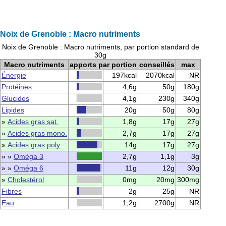
Noix de Grenoble : Macro nutriments
Noix de Grenoble : Macro nutriments, par portion standard de
30g
Macro nutriments
apports par portion
conseillés
max
Énergie
197kcal
2070kcal
NR
Protéines
4,6g
50g
180g
Glucides
4,1g
230g
340g
Lipides
20g
50g
80g
»
Acides gras sat.
1,8g
17g
27g
»
Acides gras mono.
2,7g
17g
27g
»
Acides gras poly.
14g
17g
27g
» »
Oméga 3
2,7g
1,1g
3g
» »
Oméga 6
11g
12g
30g
»
Cholestérol
0mg
20mg
300mg
Fibres
2g
25g
NR
Eau
1,2g
2700g
NR