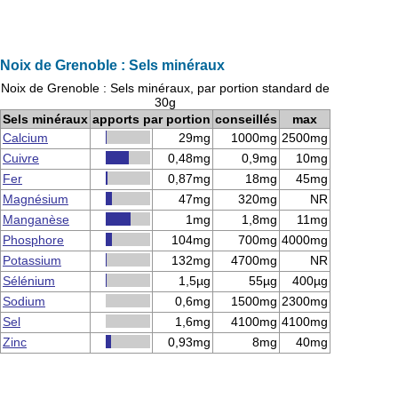
Noix de Grenoble : Sels minéraux
Noix de Grenoble : Sels minéraux, par portion standard de
30g
Sels minéraux
apports par portion
conseillés
max
Calcium
29mg
1000mg
2500mg
Cuivre
0,48mg
0,9mg
10mg
Fer
0,87mg
18mg
45mg
Magnésium
47mg
320mg
NR
Manganèse
1mg
1,8mg
11mg
Phosphore
104mg
700mg
4000mg
Potassium
132mg
4700mg
NR
Sélénium
1,5µg
55µg
400µg
Sodium
0,6mg
1500mg
2300mg
Sel
1,6mg
4100mg
4100mg
Zinc
0,93mg
8mg
40mg