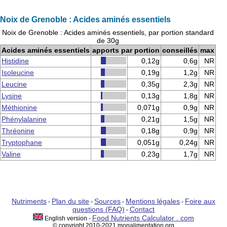
Noix de Grenoble : Acides aminés essentiels
Noix de Grenoble : Acides aminés essentiels, par portion standard
de 30g
Acides aminés essentiels
apports par portion
conseillés
max
Histidine
0,12g
0,6g
NR
Isoleucine
0,19g
1,2g
NR
Leucine
0,35g
2,3g
NR
Lysine
0,13g
1,8g
NR
Méthionine
0,071g
0,9g
NR
Phénylalanine
0,21g
1,5g
NR
Thréonine
0,18g
0,9g
NR
Tryptophane
0,051g
0,24g
NR
Valine
0,23g
1,7g
NR
Nutriments
Plan du site
Sources
Mentions légales
Foire aux
-
-
-
-
questions (FAQ)
Contact
-
Food Nutrients Calculator . com
English version -
© copyright 2010-2021 monalimentation.org