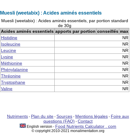
Muesli (weetabix) : Acides aminés essentiels
Muesli (weetabix) : Acides aminés essentiels, par portion standard
de 30g
Acides aminés essentiels
apports par portion
conseillés
max
Histidine
NR
Isoleucine
NR
Leucine
NR
Lysine
NR
Méthionine
NR
Phénylalanine
NR
Thréonine
NR
Tryptophane
NR
Valine
NR
Nutriments
Plan du site
Sources
Mentions légales
Foire aux
-
-
-
-
questions (FAQ)
Contact
-
Food Nutrients Calculator . com
English version -
© copyright 2010-2021 monalimentation.org