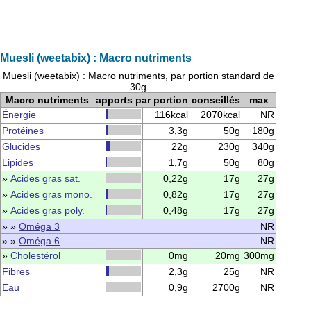
Muesli (weetabix) : Macro nutriments
Muesli (weetabix) : Macro nutriments, par portion standard de
30g
Macro nutriments
apports par portion
conseillés
max
Énergie
116kcal
2070kcal
NR
Protéines
3,3g
50g
180g
Glucides
22g
230g
340g
Lipides
1,7g
50g
80g
»
Acides gras sat.
0,22g
17g
27g
»
Acides gras mono.
0,82g
17g
27g
»
Acides gras poly.
0,48g
17g
27g
» »
Oméga 3
NR
» »
Oméga 6
NR
»
Cholestérol
0mg
20mg
300mg
Fibres
2,3g
25g
NR
Eau
0,9g
2700g
NR