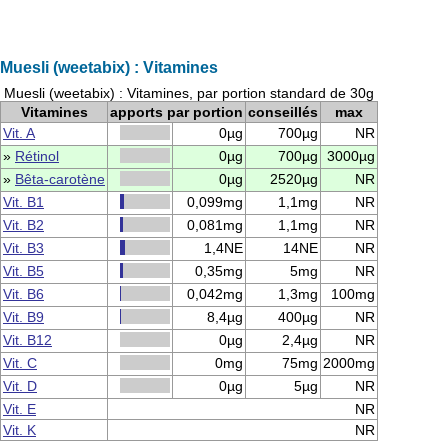
Muesli (weetabix) : Vitamines
Muesli (weetabix) : Vitamines, par portion standard de 30g
Vitamines
apports par portion
conseillés
max
Vit. A
0µg
700µg
NR
»
Rétinol
0µg
700µg
3000µg
»
Bêta-carotène
0µg
2520µg
NR
Vit. B1
0,099mg
1,1mg
NR
Vit. B2
0,081mg
1,1mg
NR
Vit. B3
1,4NE
14NE
NR
Vit. B5
0,35mg
5mg
NR
Vit. B6
0,042mg
1,3mg
100mg
Vit. B9
8,4µg
400µg
NR
Vit. B12
0µg
2,4µg
NR
Vit. C
0mg
75mg
2000mg
Vit. D
0µg
5µg
NR
Vit. E
NR
Vit. K
NR