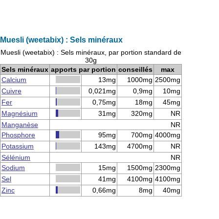
Muesli (weetabix) : Sels minéraux
Muesli (weetabix) : Sels minéraux, par portion standard de
30g
Sels minéraux
apports par portion
conseillés
max
Calcium
13mg
1000mg
2500mg
Cuivre
0,021mg
0,9mg
10mg
Fer
0,75mg
18mg
45mg
Magnésium
31mg
320mg
NR
Manganèse
NR
Phosphore
95mg
700mg
4000mg
Potassium
143mg
4700mg
NR
Sélénium
NR
Sodium
15mg
1500mg
2300mg
Sel
41mg
4100mg
4100mg
Zinc
0,66mg
8mg
40mg