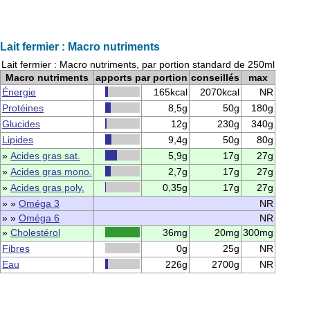
Lait fermier : Macro nutriments
Lait fermier : Macro nutriments, par portion standard de 250ml
Macro nutriments
apports par portion
conseillés
max
Énergie
165kcal
2070kcal
NR
Protéines
8,5g
50g
180g
Glucides
12g
230g
340g
Lipides
9,4g
50g
80g
»
Acides gras sat.
5,9g
17g
27g
»
Acides gras mono.
2,7g
17g
27g
»
Acides gras poly.
0,35g
17g
27g
» »
Oméga 3
NR
» »
Oméga 6
NR
»
Cholestérol
36mg
20mg
300mg
Fibres
0g
25g
NR
Eau
226g
2700g
NR