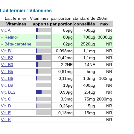
Lait fermier : Vitamines
Lait fermier : Vitamines, par portion standard de 250ml
Vitamines
apports par portion
conseillés
max
Vit. A
85µg
700µg
NR
»
Rétinol
80µg
700µg
3000µg
»
Bêta-carotène
62µg
2520µg
NR
Vit. B1
0,098mg
1,1mg
NR
Vit. B2
0,42mg
1,1mg
NR
Vit. B3
2,2NE
14NE
NR
Vit. B5
0,81mg
5mg
NR
Vit. B6
0,11mg
1,3mg
100mg
Vit. B9
13µg
400µg
NR
Vit. B12
0,93µg
2,4µg
NR
Vit. C
3,9mg
75mg
2000mg
Vit. D
0,26µg
5µg
NR
Vit. E
0,18mg
15mg
NR
Vit. K
NR