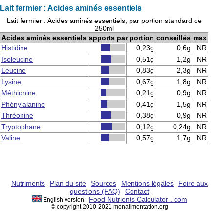
Lait fermier : Acides aminés essentiels
Lait fermier : Acides aminés essentiels, par portion standard de
250ml
Acides aminés essentiels
apports par portion
conseillés
max
Histidine
0,23g
0,6g
NR
Isoleucine
0,51g
1,2g
NR
Leucine
0,83g
2,3g
NR
Lysine
0,67g
1,8g
NR
Méthionine
0,21g
0,9g
NR
Phénylalanine
0,41g
1,5g
NR
Thréonine
0,38g
0,9g
NR
Tryptophane
0,12g
0,24g
NR
Valine
0,57g
1,7g
NR
Nutriments
Plan du site
Sources
Mentions légales
Foire aux
-
-
-
-
questions (FAQ)
Contact
-
Food Nutrients Calculator . com
English version -
© copyright 2010-2021 monalimentation.org