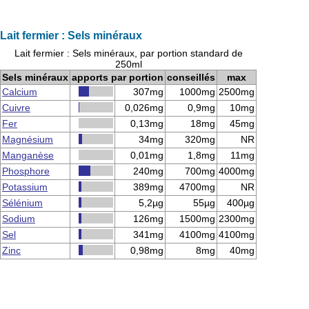
Lait fermier : Sels minéraux
Lait fermier : Sels minéraux, par portion standard de
250ml
Sels minéraux
apports par portion
conseillés
max
Calcium
307mg
1000mg
2500mg
Cuivre
0,026mg
0,9mg
10mg
Fer
0,13mg
18mg
45mg
Magnésium
34mg
320mg
NR
Manganèse
0,01mg
1,8mg
11mg
Phosphore
240mg
700mg
4000mg
Potassium
389mg
4700mg
NR
Sélénium
5,2µg
55µg
400µg
Sodium
126mg
1500mg
2300mg
Sel
341mg
4100mg
4100mg
Zinc
0,98mg
8mg
40mg