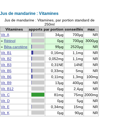
Jus de mandarine : Vitamines
Jus de mandarine : Vitamines, par portion standard de
250ml
Vitamines
apports par portion
conseillés
max
Vit. A
34µg
700µg
NR
»
Rétinol
0µg
700µg
3000µg
»
Bêta-carotène
99µg
2520µg
NR
Vit. B1
0,16mg
1,1mg
NR
Vit. B2
0,052mg
1,1mg
NR
Vit. B3
0,31NE
14NE
NR
Vit. B5
0,33mg
5mg
NR
Vit. B6
0,11mg
1,3mg
100mg
Vit. B9
13µg
400µg
NR
Vit. B12
0µg
2,4µg
NR
Vit. C
81mg
75mg
2000mg
Vit. D
0µg
5µg
NR
Vit. E
0,34mg
15mg
NR
Vit. K
0µg
90µg
NR