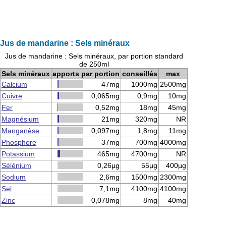
Jus de mandarine : Sels minéraux
Jus de mandarine : Sels minéraux, par portion standard
de 250ml
Sels minéraux
apports par portion
conseillés
max
Calcium
47mg
1000mg
2500mg
Cuivre
0,065mg
0,9mg
10mg
Fer
0,52mg
18mg
45mg
Magnésium
21mg
320mg
NR
Manganèse
0,097mg
1,8mg
11mg
Phosphore
37mg
700mg
4000mg
Potassium
465mg
4700mg
NR
Sélénium
0,26µg
55µg
400µg
Sodium
2,6mg
1500mg
2300mg
Sel
7,1mg
4100mg
4100mg
Zinc
0,078mg
8mg
40mg