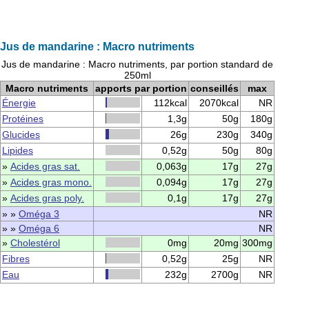
Jus de mandarine : Macro nutriments
Jus de mandarine : Macro nutriments, par portion standard de
250ml
Macro nutriments
apports par portion
conseillés
max
Énergie
112kcal
2070kcal
NR
Protéines
1,3g
50g
180g
Glucides
26g
230g
340g
Lipides
0,52g
50g
80g
»
Acides gras sat.
0,063g
17g
27g
»
Acides gras mono.
0,094g
17g
27g
»
Acides gras poly.
0,1g
17g
27g
» »
Oméga 3
NR
» »
Oméga 6
NR
»
Cholestérol
0mg
20mg
300mg
Fibres
0,52g
25g
NR
Eau
232g
2700g
NR