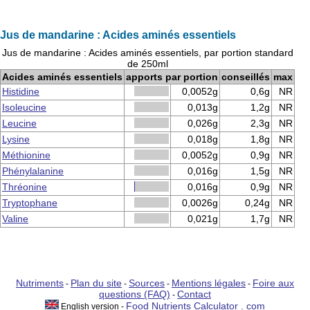
Jus de mandarine : Acides aminés essentiels
Jus de mandarine : Acides aminés essentiels, par portion standard
de 250ml
Acides aminés essentiels
apports par portion
conseillés
max
Histidine
0,0052g
0,6g
NR
Isoleucine
0,013g
1,2g
NR
Leucine
0,026g
2,3g
NR
Lysine
0,018g
1,8g
NR
Méthionine
0,0052g
0,9g
NR
Phénylalanine
0,016g
1,5g
NR
Thréonine
0,016g
0,9g
NR
Tryptophane
0,0026g
0,24g
NR
Valine
0,021g
1,7g
NR
Nutriments
Plan du site
Sources
Mentions légales
Foire aux
-
-
-
-
questions (FAQ)
Contact
-
Food Nutrients Calculator . com
English version -