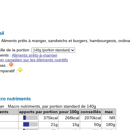
il
:
Aliments prêts à manger, sandwichs et burgers, hambourgeois, ordinai
ille de la portion :
ments
:
Aliments prêts-à-manger
ier canadien sur les éléments nutritifs
pas :
mparatif :
ro nutriments
r : Macro nutriments, par portion standard de 140g
ents
apports par portion
pour 100g
conseillés
max
375kcal
268kcal
2070kcal
NR
21g
15g
50g
180g