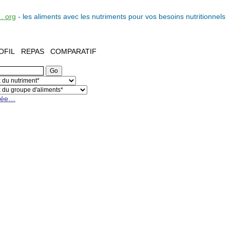
. org
- les
aliments
avec les
nutriments
pour vos
besoins nutritionnels
OFIL
REPAS
COMPARATIF
cée…