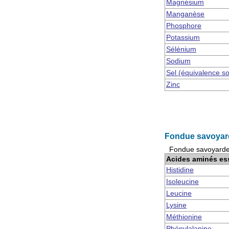
Magnésium
Manganèse
Phosphore
Potassium
Sélénium
Sodium
Sel (équivalence s
Zinc
Fondue savoyard
Fondue savoyarde 
Acides aminés es
Histidine
Isoleucine
Leucine
Lysine
Méthionine
Phénylalanine