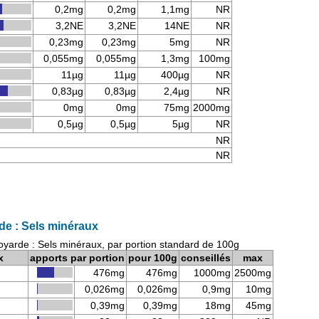
0,2mg
0,2mg
1,1mg
NR
3,2NE
3,2NE
14NE
NR
0,23mg
0,23mg
5mg
NR
0,055mg
0,055mg
1,3mg
100mg
11µg
11µg
400µg
NR
0,83µg
0,83µg
2,4µg
NR
0mg
0mg
75mg
2000mg
0,5µg
0,5µg
5µg
NR
NR
NR
e : Sels minéraux
yarde : Sels minéraux, par portion standard de 100g
x
apports par portion
pour 100g
conseillés
max
476mg
476mg
1000mg
2500mg
0,026mg
0,026mg
0,9mg
10mg
0,39mg
0,39mg
18mg
45mg