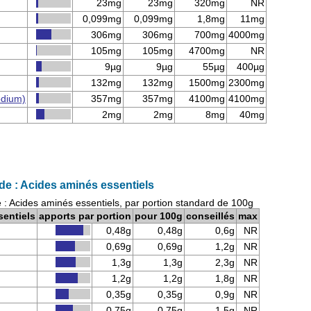
23mg
23mg
320mg
NR
0,099mg
0,099mg
1,8mg
11mg
306mg
306mg
700mg
4000mg
105mg
105mg
4700mg
NR
9µg
9µg
55µg
400µg
132mg
132mg
1500mg
2300mg
odium)
357mg
357mg
4100mg
4100mg
2mg
2mg
8mg
40mg
e : Acides aminés essentiels
: Acides aminés essentiels, par portion standard de 100g
sentiels
apports par portion
pour 100g
conseillés
max
0,48g
0,48g
0,6g
NR
0,69g
0,69g
1,2g
NR
1,3g
1,3g
2,3g
NR
1,2g
1,2g
1,8g
NR
0,35g
0,35g
0,9g
NR
0,75g
0,75g
1,5g
NR