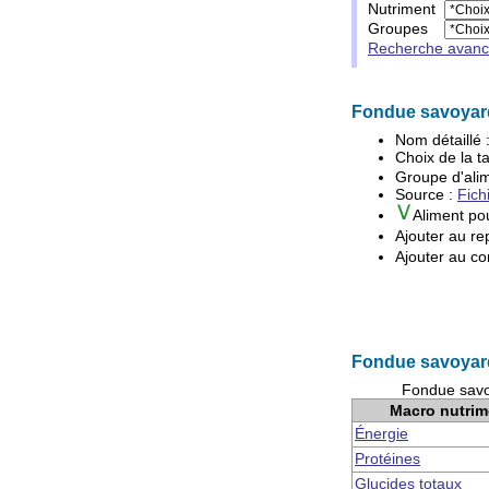
Nutriment
Groupes
Recherche avan
Fondue savoyard
Nom détaillé 
Choix de la ta
Groupe d'
ali
Source :
Fich
Aliment po
Ajouter au re
Ajouter au co
Fondue savoyard
Fondue savoy
Macro nutrim
Énergie
Protéines
Glucides totaux