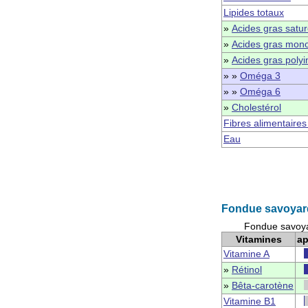
Lipides totaux
»
Acides gras satu
»
Acides gras mono
»
Acides gras polyi
» »
Oméga 3
» »
Oméga 6
»
Cholestérol
Fibres alimentaires
Eau
Fondue savoyard
Fondue savoya
Vitamines
ap
Vitamine A
»
Rétinol
»
Bêta-carotène
Vitamine B1