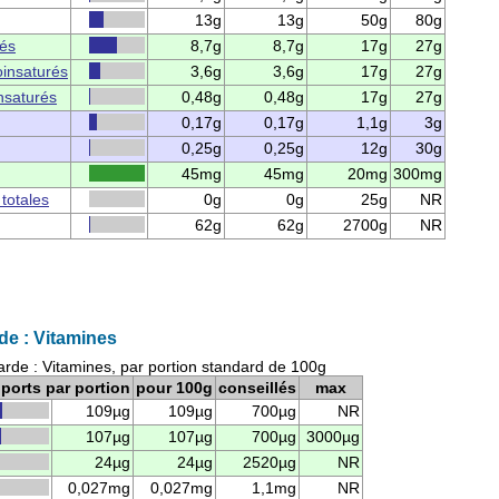
13g
13g
50g
80g
rés
8,7g
8,7g
17g
27g
insaturés
3,6g
3,6g
17g
27g
nsaturés
0,48g
0,48g
17g
27g
0,17g
0,17g
1,1g
3g
0,25g
0,25g
12g
30g
45mg
45mg
20mg
300mg
 totales
0g
0g
25g
NR
62g
62g
2700g
NR
e : Vitamines
rde : Vitamines, par portion standard de 100g
ports par portion
pour 100g
conseillés
max
109µg
109µg
700µg
NR
107µg
107µg
700µg
3000µg
24µg
24µg
2520µg
NR
0,027mg
0,027mg
1,1mg
NR