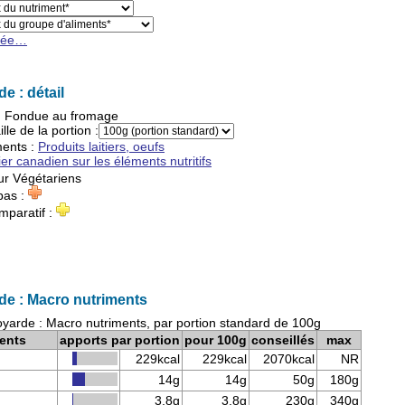
cée…
e : détail
:
Fondue au fromage
ille de la portion :
ments
:
Produits laitiers, oeufs
ier canadien sur les éléments nutritifs
ur
Végétariens
pas :
mparatif :
e : Macro nutriments
arde : Macro nutriments, par portion standard de 100g
ents
apports par portion
pour 100g
conseillés
max
229kcal
229kcal
2070kcal
NR
14g
14g
50g
180g
3,8g
3,8g
230g
340g