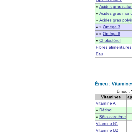
»
Acides gras satu
»
Acides gras mono
»
Acides gras polyi
» »
Oméga 3
» »
Oméga 6
»
Cholestérol
Fibres alimentaires
Eau
Émeu : Vitamine
Émeu : 
Vitamines
ap
Vitamine A
»
Rétinol
»
Bêta-carotène
Vitamine B1
Vitamine B2