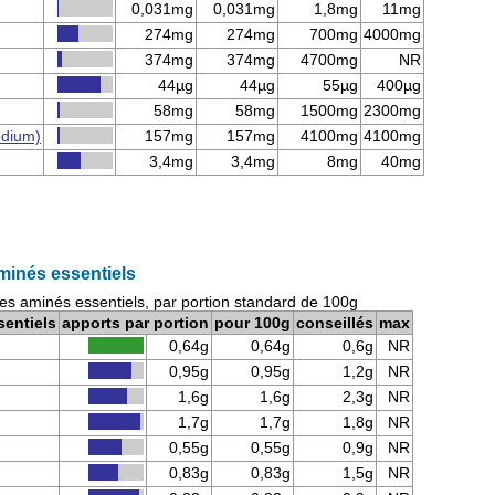
0,031mg
0,031mg
1,8mg
11mg
274mg
274mg
700mg
4000mg
374mg
374mg
4700mg
NR
44µg
44µg
55µg
400µg
58mg
58mg
1500mg
2300mg
odium)
157mg
157mg
4100mg
4100mg
3,4mg
3,4mg
8mg
40mg
minés essentiels
es aminés essentiels, par portion standard de 100g
sentiels
apports par portion
pour 100g
conseillés
max
0,64g
0,64g
0,6g
NR
0,95g
0,95g
1,2g
NR
1,6g
1,6g
2,3g
NR
1,7g
1,7g
1,8g
NR
0,55g
0,55g
0,9g
NR
0,83g
0,83g
1,5g
NR