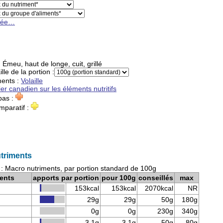
cée…
:
Émeu, haut de longe, cuit, grillé
ille de la portion :
ments
:
Volaille
ier canadien sur les éléments nutritifs
pas :
mparatif :
triments
: Macro nutriments, par portion standard de 100g
ents
apports par portion
pour 100g
conseillés
max
153kcal
153kcal
2070kcal
NR
29g
29g
50g
180g
0g
0g
230g
340g
3,1g
3,1g
50g
80g