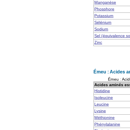
Manganèse
Phosphore
Potassium
Sélénium
Sodium
Sel (équivalence s
Zinc
Émeu : Acides a
Émeu : Acid
Acides aminés es
Histidine
Isoleucine
Leucine
Lysine
Méthionine
Phénylalanine