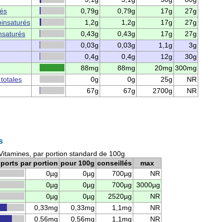
rés
0,79g
0,79g
17g
27g
insaturés
1,2g
1,2g
17g
27g
nsaturés
0,43g
0,43g
17g
27g
0,03g
0,03g
1,1g
3g
0,4g
0,4g
12g
30g
88mg
88mg
20mg
300mg
 totales
0g
0g
25g
NR
67g
67g
2700g
NR
s
Vitamines, par portion standard de 100g
ports par portion
pour 100g
conseillés
max
0µg
0µg
700µg
NR
0µg
0µg
700µg
3000µg
0µg
0µg
2520µg
NR
0,33mg
0,33mg
1,1mg
NR
0,56mg
0,56mg
1,1mg
NR