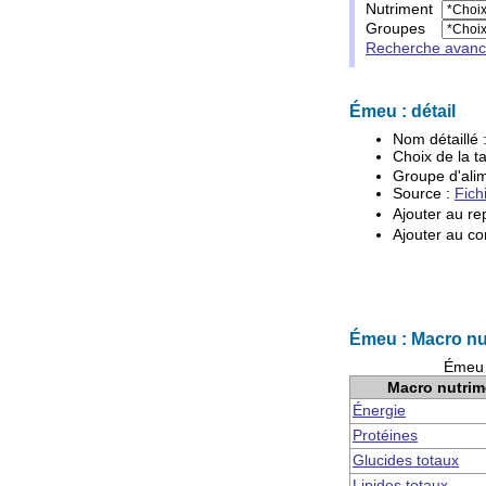
Nutriment
Groupes
Recherche avan
Émeu : détail
Nom détaillé 
Choix de la ta
Groupe d'
ali
Source :
Fich
Ajouter au re
Ajouter au co
Émeu : Macro nu
Émeu 
Macro nutrim
Énergie
Protéines
Glucides totaux
Lipides totaux