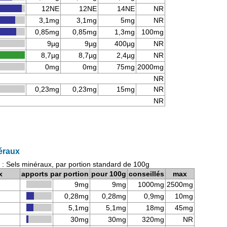
12NE
12NE
14NE
NR
3,1mg
3,1mg
5mg
NR
0,85mg
0,85mg
1,3mg
100mg
9µg
9µg
400µg
NR
8,7µg
8,7µg
2,4µg
NR
0mg
0mg
75mg
2000mg
NR
0,23mg
0,23mg
15mg
NR
NR
éraux
: Sels minéraux, par portion standard de 100g
x
apports par portion
pour 100g
conseillés
max
9mg
9mg
1000mg
2500mg
0,28mg
0,28mg
0,9mg
10mg
5,1mg
5,1mg
18mg
45mg
30mg
30mg
320mg
NR