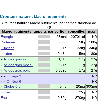
Croutons nature : Macro nutriments
Croutons nature : Macro nutriments, par portion standard de
7g
Macro nutriments
apports par portion
conseillés
max
Énergie
28kcal
2070kcal
NR
Protéines
0,83g
50g
180g
Glucides
5,1g
230g
340g
Lipides
0,46g
50g
80g
»
Acides gras sat.
0,11g
17g
27g
»
Acides gras mono.
0,21g
17g
27g
»
Acides gras poly.
0,089g
17g
27g
» »
Oméga 3
NR
» »
Oméga 6
NR
»
Cholestérol
0mg
20mg
300mg
Fibres
0,36g
25g
NR
Eau
0,39g
2700g
NR