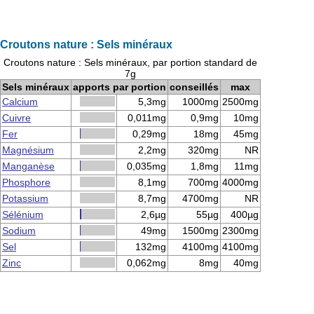
Croutons nature : Sels minéraux
Croutons nature : Sels minéraux, par portion standard de
7g
Sels minéraux
apports par portion
conseillés
max
Calcium
5,3mg
1000mg
2500mg
Cuivre
0,011mg
0,9mg
10mg
Fer
0,29mg
18mg
45mg
Magnésium
2,2mg
320mg
NR
Manganèse
0,035mg
1,8mg
11mg
Phosphore
8,1mg
700mg
4000mg
Potassium
8,7mg
4700mg
NR
Sélénium
2,6µg
55µg
400µg
Sodium
49mg
1500mg
2300mg
Sel
132mg
4100mg
4100mg
Zinc
0,062mg
8mg
40mg