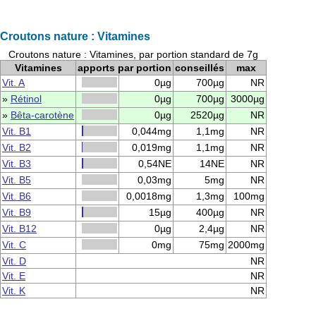
Croutons nature : Vitamines
Croutons nature : Vitamines, par portion standard de 7g
Vitamines
apports par portion
conseillés
max
Vit. A
0µg
700µg
NR
»
Rétinol
0µg
700µg
3000µg
»
Bêta-carotène
0µg
2520µg
NR
Vit. B1
0,044mg
1,1mg
NR
Vit. B2
0,019mg
1,1mg
NR
Vit. B3
0,54NE
14NE
NR
Vit. B5
0,03mg
5mg
NR
Vit. B6
0,0018mg
1,3mg
100mg
Vit. B9
15µg
400µg
NR
Vit. B12
0µg
2,4µg
NR
Vit. C
0mg
75mg
2000mg
Vit. D
NR
Vit. E
NR
Vit. K
NR