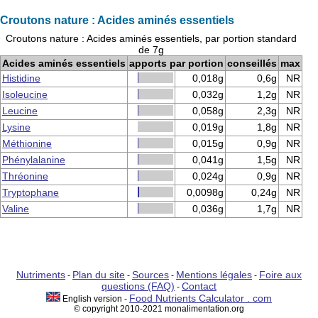
Croutons nature : Acides aminés essentiels
Croutons nature : Acides aminés essentiels, par portion standard
de 7g
Acides aminés essentiels
apports par portion
conseillés
max
Histidine
0,018g
0,6g
NR
Isoleucine
0,032g
1,2g
NR
Leucine
0,058g
2,3g
NR
Lysine
0,019g
1,8g
NR
Méthionine
0,015g
0,9g
NR
Phénylalanine
0,041g
1,5g
NR
Thréonine
0,024g
0,9g
NR
Tryptophane
0,0098g
0,24g
NR
Valine
0,036g
1,7g
NR
Nutriments
Plan du site
Sources
Mentions légales
Foire aux
-
-
-
-
questions (FAQ)
Contact
-
Food Nutrients Calculator . com
English version -
© copyright 2010-2021 monalimentation.org