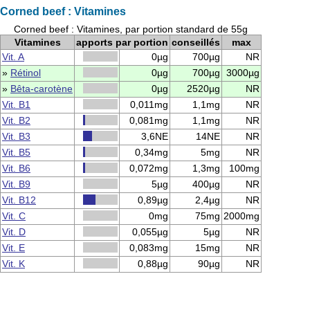
Corned beef : Vitamines
Corned beef : Vitamines, par portion standard de 55g
Vitamines
apports par portion
conseillés
max
Vit. A
0µg
700µg
NR
»
Rétinol
0µg
700µg
3000µg
»
Bêta-carotène
0µg
2520µg
NR
Vit. B1
0,011mg
1,1mg
NR
Vit. B2
0,081mg
1,1mg
NR
Vit. B3
3,6NE
14NE
NR
Vit. B5
0,34mg
5mg
NR
Vit. B6
0,072mg
1,3mg
100mg
Vit. B9
5µg
400µg
NR
Vit. B12
0,89µg
2,4µg
NR
Vit. C
0mg
75mg
2000mg
Vit. D
0,055µg
5µg
NR
Vit. E
0,083mg
15mg
NR
Vit. K
0,88µg
90µg
NR