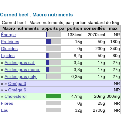
Corned beef : Macro nutriments
Corned beef : Macro nutriments, par portion standard de 55g
Macro nutriments
apports par portion
conseillés
max
Énergie
138kcal
2070kcal
NR
Protéines
15g
50g
180g
Glucides
0g
230g
340g
Lipides
8,2g
50g
80g
»
Acides gras sat.
3,4g
17g
27g
»
Acides gras mono.
3,3g
17g
27g
»
Acides gras poly.
0,35g
17g
27g
» »
Oméga 3
NR
» »
Oméga 6
NR
»
Cholestérol
47mg
20mg
300mg
Fibres
0g
25g
NR
Eau
32g
2700g
NR