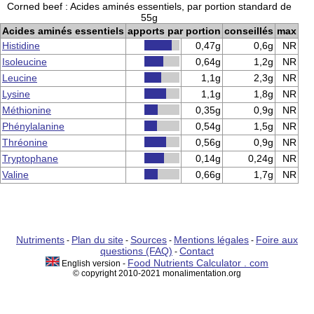
Corned beef : Acides aminés essentiels, par portion standard de
55g
Acides aminés essentiels
apports par portion
conseillés
max
Histidine
0,47g
0,6g
NR
Isoleucine
0,64g
1,2g
NR
Leucine
1,1g
2,3g
NR
Lysine
1,1g
1,8g
NR
Méthionine
0,35g
0,9g
NR
Phénylalanine
0,54g
1,5g
NR
Thréonine
0,56g
0,9g
NR
Tryptophane
0,14g
0,24g
NR
Valine
0,66g
1,7g
NR
Nutriments
Plan du site
Sources
Mentions légales
Foire aux
-
-
-
-
questions (FAQ)
Contact
-
Food Nutrients Calculator . com
English version -
© copyright 2010-2021 monalimentation.org