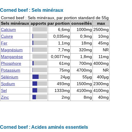
Corned beef : Sels minéraux
Corned beef : Sels minéraux, par portion standard de 55g
Sels minéraux
apports par portion
conseillés
max
Calcium
6,6mg
1000mg
2500mg
Cuivre
0,035mg
0,9mg
10mg
Fer
1,1mg
18mg
45mg
Magnésium
7,7mg
320mg
NR
Manganèse
0,0077mg
1,8mg
11mg
Phosphore
61mg
700mg
4000mg
Potassium
75mg
4700mg
NR
Sélénium
24µg
55µg
400µg
Sodium
493mg
1500mg
2300mg
Sel
1333mg
4100mg
4100mg
Zinc
2mg
8mg
40mg
Corned beef : Acides aminés essentiels