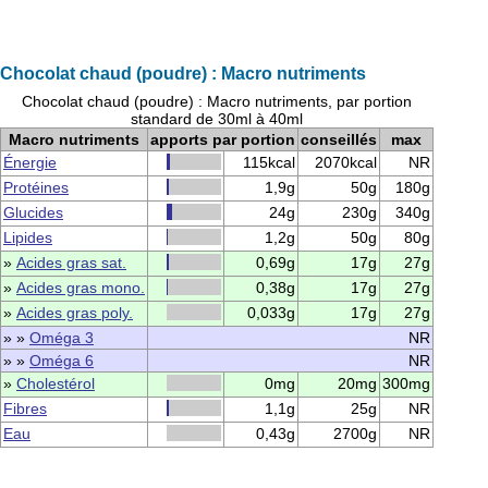
Chocolat chaud (poudre) : Macro nutriments
Chocolat chaud (poudre) : Macro nutriments, par portion
standard de 30ml à 40ml
Macro nutriments
apports par portion
conseillés
max
Énergie
115kcal
2070kcal
NR
Protéines
1,9g
50g
180g
Glucides
24g
230g
340g
Lipides
1,2g
50g
80g
»
Acides gras sat.
0,69g
17g
27g
»
Acides gras mono.
0,38g
17g
27g
»
Acides gras poly.
0,033g
17g
27g
» »
Oméga 3
NR
» »
Oméga 6
NR
»
Cholestérol
0mg
20mg
300mg
Fibres
1,1g
25g
NR
Eau
0,43g
2700g
NR