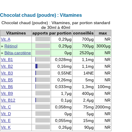
Chocolat chaud (poudre) : Vitamines
Chocolat chaud (poudre) : Vitamines, par portion standard
de 30ml à 40ml
Vitamines
apports par portion
conseillés
max
Vit. A
0,29µg
700µg
NR
»
Rétinol
0,29µg
700µg
3000µg
»
Bêta-carotène
0µg
2520µg
NR
Vit. B1
0,028mg
1,1mg
NR
Vit. B2
0,16mg
1,1mg
NR
Vit. B3
0,55NE
14NE
NR
Vit. B5
0,26mg
5mg
NR
Vit. B6
0,033mg
1,3mg
100mg
Vit. B9
1,7µg
400µg
NR
Vit. B12
0,1µg
2,4µg
NR
Vit. C
0,058mg
75mg
2000mg
Vit. D
0µg
5µg
NR
Vit. E
0,055mg
15mg
NR
Vit. K
0,26µg
90µg
NR