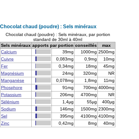
Chocolat chaud (poudre) : Sels minéraux
Chocolat chaud (poudre) : Sels minéraux, par portion
standard de 30ml à 40ml
Sels minéraux
apports par portion
conseillés
max
Calcium
39mg
1000mg
2500mg
Cuivre
0,083mg
0,9mg
10mg
Fer
0,34mg
18mg
45mg
Magnésium
24mg
320mg
NR
Manganèse
0,078mg
1,8mg
11mg
Phosphore
91mg
700mg
4000mg
Potassium
206mg
4700mg
NR
Sélénium
1,4µg
55µg
400µg
Sodium
146mg
1500mg
2300mg
Sel
395mg
4100mg
4100mg
Zinc
0,42mg
8mg
40mg