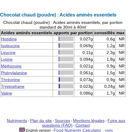
Chocolat chaud (poudre) : Acides aminés essentiels
Chocolat chaud (poudre) : Acides aminés essentiels, par portion
standard de 30ml à 40ml
Acides aminés essentiels
apports par portion
conseillés
max
Histidine
0,027g
0,6g
NR
Isoleucine
0,069g
1,2g
NR
Leucine
0,11g
2,3g
NR
Lysine
0,094g
1,8g
NR
Méthionine
0,021g
0,9g
NR
Phénylalanine
0,061g
1,5g
NR
Thréonine
0,073g
0,9g
NR
Tryptophane
0,023g
0,24g
NR
Valine
0,086g
1,7g
NR
Nutriments
Plan du site
Sources
Mentions légales
Foire aux
-
-
-
-
questions (FAQ)
Contact
-
Food Nutrients Calculator . com
English version -