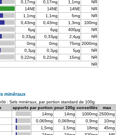
0,17mg
0,17mg
1,1mg
NR
14NE
14NE
14NE
NR
1,1mg
1,1mg
5mg
NR
0,43mg
0,43mg
1,3mg
100mg
6µg
6µg
400µg
NR
0,33µg
0,33µg
2,4µg
NR
0mg
0mg
75mg
2000mg
0,3µg
0,3µg
5µg
NR
0,22mg
0,22mg
15mg
NR
NR
ls minéraux
ôti : Sels minéraux, par portion standard de 100g
x
apports par portion
pour 100g
conseillés
max
14mg
14mg
1000mg
2500mg
0,069mg
0,069mg
0,9mg
10mg
1,5mg
1,5mg
18mg
45mg
24mg
24mg
320mg
NR