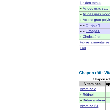
Lipides totaux
»
Acides gras satu
»
Acides gras mono
»
Acides gras polyi
» »
Oméga 3
» »
Oméga 6
»
Cholestérol
Fibres alimentaires
Eau
Chapon rôti : Vi
Chapon rôt
Vitamines
ap
Vitamine A
»
Rétinol
»
Bêta-carotène
Vitamine B1