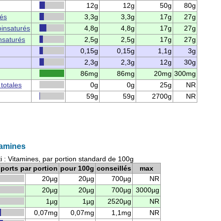
12g
12g
50g
80g
rés
3,3g
3,3g
17g
27g
insaturés
4,8g
4,8g
17g
27g
nsaturés
2,5g
2,5g
17g
27g
0,15g
0,15g
1,1g
3g
2,3g
2,3g
12g
30g
86mg
86mg
20mg
300mg
 totales
0g
0g
25g
NR
59g
59g
2700g
NR
tamines
i : Vitamines, par portion standard de 100g
ports par portion
pour 100g
conseillés
max
20µg
20µg
700µg
NR
20µg
20µg
700µg
3000µg
1µg
1µg
2520µg
NR
0,07mg
0,07mg
1,1mg
NR