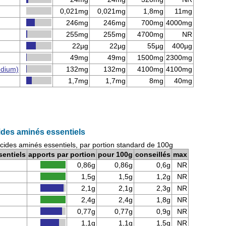
0,021mg
0,021mg
1,8mg
11mg
246mg
246mg
700mg
4000mg
255mg
255mg
4700mg
NR
22µg
22µg
55µg
400µg
49mg
49mg
1500mg
2300mg
odium)
132mg
132mg
4100mg
4100mg
1,7mg
1,7mg
8mg
40mg
ides aminés essentiels
Acides aminés essentiels, par portion standard de 100g
sentiels
apports par portion
pour 100g
conseillés
max
0,86g
0,86g
0,6g
NR
1,5g
1,5g
1,2g
NR
2,1g
2,1g
2,3g
NR
2,4g
2,4g
1,8g
NR
0,77g
0,77g
0,9g
NR
1,1g
1,1g
1,5g
NR