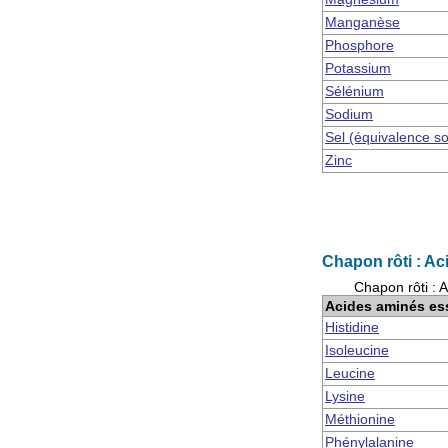
Manganèse
Phosphore
Potassium
Sélénium
Sodium
Sel (équivalence s
Zinc
Chapon rôti : Ac
Chapon rôti : 
Acides aminés es
Histidine
Isoleucine
Leucine
Lysine
Méthionine
Phénylalanine