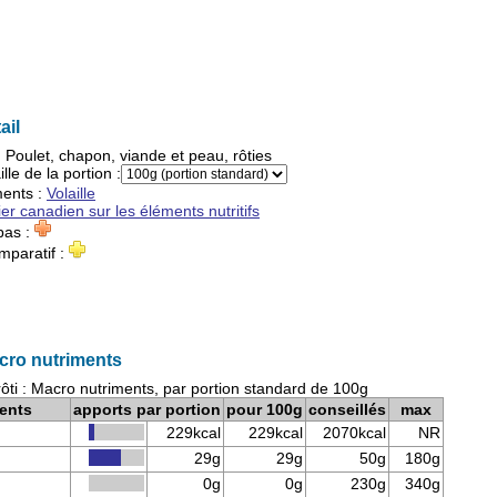
ail
:
Poulet, chapon, viande et peau, rôties
ille de la portion :
ments
:
Volaille
ier canadien sur les éléments nutritifs
pas :
mparatif :
cro nutriments
ôti : Macro nutriments, par portion standard de 100g
ents
apports par portion
pour 100g
conseillés
max
229kcal
229kcal
2070kcal
NR
29g
29g
50g
180g
0g
0g
230g
340g