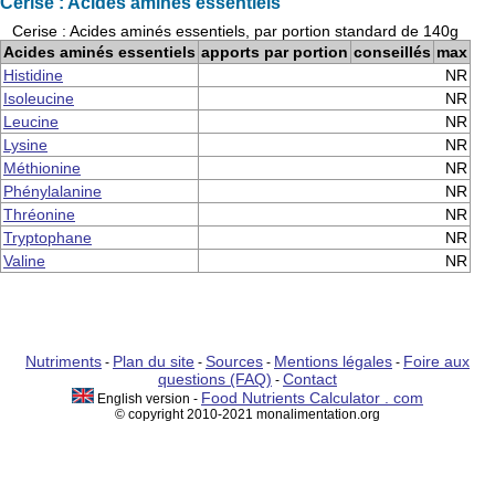
Cerise : Acides aminés essentiels
Cerise : Acides aminés essentiels, par portion standard de 140g
Acides aminés essentiels
apports par portion
conseillés
max
Histidine
NR
Isoleucine
NR
Leucine
NR
Lysine
NR
Méthionine
NR
Phénylalanine
NR
Thréonine
NR
Tryptophane
NR
Valine
NR
Nutriments
Plan du site
Sources
Mentions légales
Foire aux
-
-
-
-
questions (FAQ)
Contact
-
Food Nutrients Calculator . com
English version -
© copyright 2010-2021 monalimentation.org