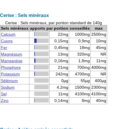
Cerise : Sels minéraux
Cerise : Sels minéraux, par portion standard de 140g
Sels minéraux
apports par portion
conseillés
max
Calcium
22mg
1000mg
2500mg
Cuivre
0,15mg
0,9mg
10mg
Fer
0,45mg
18mg
45mg
Magnésium
13mg
320mg
NR
Manganèse
0,16mg
1,8mg
11mg
Phosphore
21mg
700mg
4000mg
Potassium
242mg
4700mg
NR
Sélénium
0µg
55µg
400µg
Sodium
4,2mg
1500mg
2300mg
Sel
11mg
4100mg
4100mg
Zinc
0,14mg
8mg
40mg