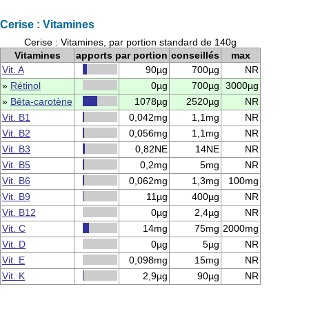
Cerise : Vitamines
Cerise : Vitamines, par portion standard de 140g
Vitamines
apports par portion
conseillés
max
Vit. A
90µg
700µg
NR
»
Rétinol
0µg
700µg
3000µg
»
Bêta-carotène
1078µg
2520µg
NR
Vit. B1
0,042mg
1,1mg
NR
Vit. B2
0,056mg
1,1mg
NR
Vit. B3
0,82NE
14NE
NR
Vit. B5
0,2mg
5mg
NR
Vit. B6
0,062mg
1,3mg
100mg
Vit. B9
11µg
400µg
NR
Vit. B12
0µg
2,4µg
NR
Vit. C
14mg
75mg
2000mg
Vit. D
0µg
5µg
NR
Vit. E
0,098mg
15mg
NR
Vit. K
2,9µg
90µg
NR