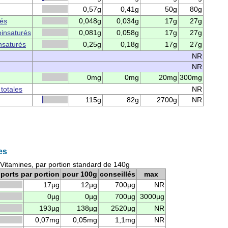
0,57g
0,41g
50g
80g
rés
0,048g
0,034g
17g
27g
insaturés
0,081g
0,058g
17g
27g
nsaturés
0,25g
0,18g
17g
27g
NR
NR
0mg
0mg
20mg
300mg
 totales
NR
115g
82g
2700g
NR
es
 Vitamines, par portion standard de 140g
ports par portion
pour 100g
conseillés
max
17µg
12µg
700µg
NR
0µg
0µg
700µg
3000µg
193µg
138µg
2520µg
NR
0,07mg
0,05mg
1,1mg
NR