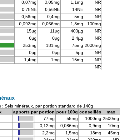
0,07mg
0,05mg
1,1mg
NR
0,78NE
0,56NE
14NE
NR
0,56mg
0,4mg
5mg
NR
0,092mg
0,066mg
1,3mg
100mg
15µg
11µg
400µg
NR
0µg
0µg
2,4µg
NR
253mg
181mg
75mg
2000mg
0µg
0µg
5µg
NR
1,4mg
1mg
15mg
NR
NR
néraux
 : Sels minéraux, par portion standard de 140g
x
apports par portion
pour 100g
conseillés
max
77mg
55mg
1000mg
2500mg
0,12mg
0,086mg
0,9mg
10mg
2,2mg
1,5mg
18mg
45mg