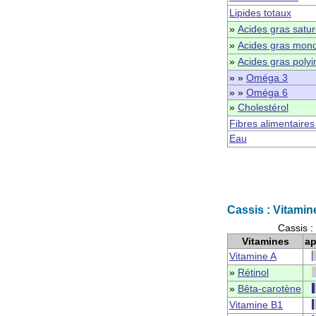
Lipides totaux
»
Acides gras satu
»
Acides gras mono
»
Acides gras polyi
» »
Oméga 3
» »
Oméga 6
»
Cholestérol
Fibres alimentaires
Eau
Cassis : Vitamin
Cassis :
Vitamines
ap
Vitamine A
»
Rétinol
»
Bêta-carotène
Vitamine B1