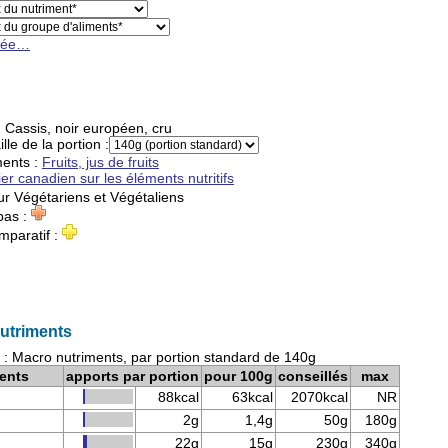
cée…
:
Cassis, noir européen, cru
ille de la portion :
ments
:
Fruits, jus de fruits
ier canadien sur les éléments nutritifs
ur
Végétariens
et
Végétaliens
pas :
mparatif :
nutriments
 : Macro nutriments, par portion standard de 140g
ents
apports par portion
pour 100g
conseillés
max
88kcal
63kcal
2070kcal
NR
2g
1,4g
50g
180g
22g
15g
230g
340g