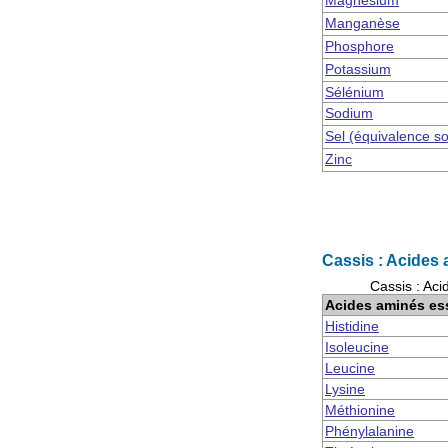
Magnésium
Manganèse
Phosphore
Potassium
Sélénium
Sodium
Sel (équivalence s
Zinc
Cassis : Acides 
Cassis : Aci
Acides aminés es
Histidine
Isoleucine
Leucine
Lysine
Méthionine
Phénylalanine