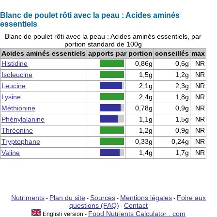
Blanc de poulet rôti avec la peau : Acides aminés
essentiels
Blanc de poulet rôti avec la peau : Acides aminés essentiels, par
portion standard de 100g
Acides aminés essentiels
apports par portion
conseillés
max
Histidine
0,86g
0,6g
NR
Isoleucine
1,5g
1,2g
NR
Leucine
2,1g
2,3g
NR
Lysine
2,4g
1,8g
NR
Méthionine
0,78g
0,9g
NR
Phénylalanine
1,1g
1,5g
NR
Thréonine
1,2g
0,9g
NR
Tryptophane
0,33g
0,24g
NR
Valine
1,4g
1,7g
NR
Nutriments
Plan du site
Sources
Mentions légales
Foire aux
-
-
-
-
questions (FAQ)
Contact
-
Food Nutrients Calculator . com
English version -