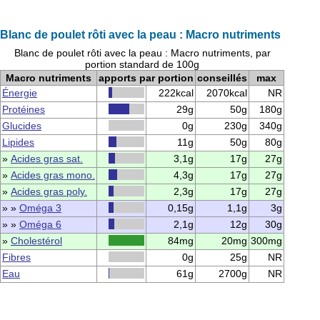
Blanc de poulet rôti avec la peau : Macro nutriments
Blanc de poulet rôti avec la peau : Macro nutriments, par
portion standard de 100g
Macro nutriments
apports par portion
conseillés
max
Énergie
222kcal
2070kcal
NR
Protéines
29g
50g
180g
Glucides
0g
230g
340g
Lipides
11g
50g
80g
»
Acides gras sat.
3,1g
17g
27g
»
Acides gras mono.
4,3g
17g
27g
»
Acides gras poly.
2,3g
17g
27g
» »
Oméga 3
0,15g
1,1g
3g
» »
Oméga 6
2,1g
12g
30g
»
Cholestérol
84mg
20mg
300mg
Fibres
0g
25g
NR
Eau
61g
2700g
NR