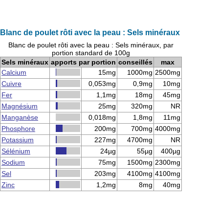
Blanc de poulet rôti avec la peau : Sels minéraux
Blanc de poulet rôti avec la peau : Sels minéraux, par
portion standard de 100g
Sels minéraux
apports par portion
conseillés
max
Calcium
15mg
1000mg
2500mg
Cuivre
0,053mg
0,9mg
10mg
Fer
1,1mg
18mg
45mg
Magnésium
25mg
320mg
NR
Manganèse
0,018mg
1,8mg
11mg
Phosphore
200mg
700mg
4000mg
Potassium
227mg
4700mg
NR
Sélénium
24µg
55µg
400µg
Sodium
75mg
1500mg
2300mg
Sel
203mg
4100mg
4100mg
Zinc
1,2mg
8mg
40mg