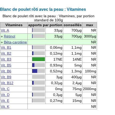
Blanc de poulet rôti avec la peau : Vitamines
Blanc de poulet rôti avec la peau : Vitamines, par portion
standard de 100g
Vitamines
apports par portion
conseillés
max
Vit. A
33µg
700µg
NR
»
Rétinol
33µg
700µg
3000µg
»
Bêta-carotène
NR
Vit. B1
0,06mg
1,1mg
NR
Vit. B2
0,12mg
1,1mg
NR
Vit. B3
17NE
14NE
NR
Vit. B5
0,93mg
5mg
NR
Vit. B6
0,52mg
1,3mg
100mg
Vit. B9
3µg
400µg
NR
Vit. B12
0,32µg
2,4µg
NR
Vit. C
0mg
75mg
2000mg
Vit. D
0,3µg
5µg
NR
Vit. E
0,27mg
15mg
NR
Vit. K
NR