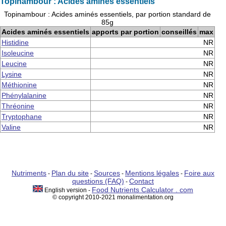
Topinambour : Acides aminés essentiels
Topinambour : Acides aminés essentiels, par portion standard de
85g
Acides aminés essentiels
apports par portion
conseillés
max
Histidine
NR
Isoleucine
NR
Leucine
NR
Lysine
NR
Méthionine
NR
Phénylalanine
NR
Thréonine
NR
Tryptophane
NR
Valine
NR
Nutriments
Plan du site
Sources
Mentions légales
Foire aux
-
-
-
-
questions (FAQ)
Contact
-
Food Nutrients Calculator . com
English version -
© copyright 2010-2021 monalimentation.org