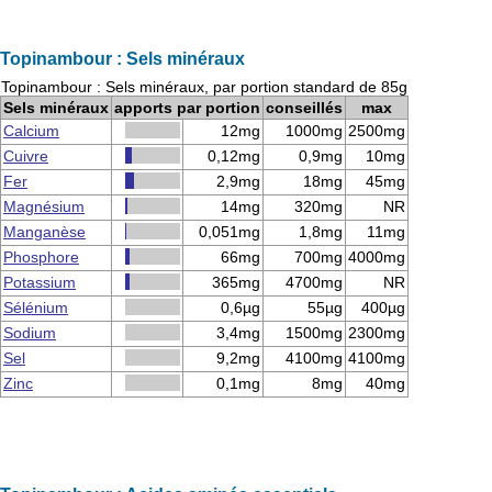
Topinambour : Sels minéraux
Topinambour : Sels minéraux, par portion standard de 85g
Sels minéraux
apports par portion
conseillés
max
Calcium
12mg
1000mg
2500mg
Cuivre
0,12mg
0,9mg
10mg
Fer
2,9mg
18mg
45mg
Magnésium
14mg
320mg
NR
Manganèse
0,051mg
1,8mg
11mg
Phosphore
66mg
700mg
4000mg
Potassium
365mg
4700mg
NR
Sélénium
0,6µg
55µg
400µg
Sodium
3,4mg
1500mg
2300mg
Sel
9,2mg
4100mg
4100mg
Zinc
0,1mg
8mg
40mg