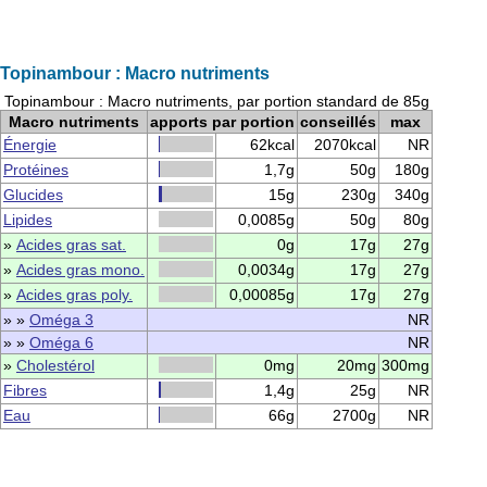
Topinambour : Macro nutriments
Topinambour : Macro nutriments, par portion standard de 85g
Macro nutriments
apports par portion
conseillés
max
Énergie
62kcal
2070kcal
NR
Protéines
1,7g
50g
180g
Glucides
15g
230g
340g
Lipides
0,0085g
50g
80g
»
Acides gras sat.
0g
17g
27g
»
Acides gras mono.
0,0034g
17g
27g
»
Acides gras poly.
0,00085g
17g
27g
» »
Oméga 3
NR
» »
Oméga 6
NR
»
Cholestérol
0mg
20mg
300mg
Fibres
1,4g
25g
NR
Eau
66g
2700g
NR