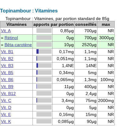
Topinambour : Vitamines
Topinambour : Vitamines, par portion standard de 85g
Vitamines
apports par portion
conseillés
max
Vit. A
0,85µg
700µg
NR
»
Rétinol
0µg
700µg
3000µg
»
Bêta-carotène
10µg
2520µg
NR
Vit. B1
0,17mg
1,1mg
NR
Vit. B2
0,051mg
1,1mg
NR
Vit. B3
1,4NE
14NE
NR
Vit. B5
0,34mg
5mg
NR
Vit. B6
0,065mg
1,3mg
100mg
Vit. B9
11µg
400µg
NR
Vit. B12
0µg
2,4µg
NR
Vit. C
3,4mg
75mg
2000mg
Vit. D
0µg
5µg
NR
Vit. E
0,16mg
15mg
NR
Vit. K
0,085µg
90µg
NR