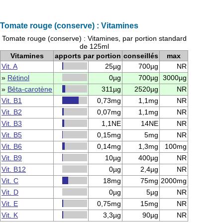
Tomate rouge (conserve) : Vitamines
Tomate rouge (conserve) : Vitamines, par portion standard
de 125ml
Vitamines
apports par portion
conseillés
max
Vit. A
25µg
700µg
NR
»
Rétinol
0µg
700µg
3000µg
»
Bêta-carotène
311µg
2520µg
NR
Vit. B1
0,73mg
1,1mg
NR
Vit. B2
0,07mg
1,1mg
NR
Vit. B3
1,1NE
14NE
NR
Vit. B5
0,15mg
5mg
NR
Vit. B6
0,14mg
1,3mg
100mg
Vit. B9
10µg
400µg
NR
Vit. B12
0µg
2,4µg
NR
Vit. C
18mg
75mg
2000mg
Vit. D
0µg
5µg
NR
Vit. E
0,75mg
15mg
NR
Vit. K
3,3µg
90µg
NR