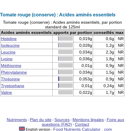
Tomate rouge (conserve) : Acides aminés essentiels
Tomate rouge (conserve) : Acides aminés essentiels, par portion
standard de 125ml
Acides aminés essentiels
apports par portion
conseillés
max
Histidine
0,019g
0,6g
NR
Isoleucine
0,028g
1,2g
NR
Leucine
0,034g
2,3g
NR
Lysine
0,036g
1,8g
NR
Méthionine
0,01g
0,9g
NR
Phénylalanine
0,034g
1,5g
NR
Thréonine
0,053g
0,9g
NR
Tryptophane
0,01g
0,24g
NR
Valine
0,022g
1,7g
NR
Nutriments
Plan du site
Sources
Mentions légales
Foire aux
-
-
-
-
questions (FAQ)
Contact
-
Food Nutrients Calculator . com
English version -