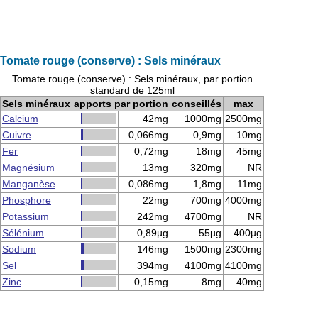
Tomate rouge (conserve) : Sels minéraux
Tomate rouge (conserve) : Sels minéraux, par portion
standard de 125ml
Sels minéraux
apports par portion
conseillés
max
Calcium
42mg
1000mg
2500mg
Cuivre
0,066mg
0,9mg
10mg
Fer
0,72mg
18mg
45mg
Magnésium
13mg
320mg
NR
Manganèse
0,086mg
1,8mg
11mg
Phosphore
22mg
700mg
4000mg
Potassium
242mg
4700mg
NR
Sélénium
0,89µg
55µg
400µg
Sodium
146mg
1500mg
2300mg
Sel
394mg
4100mg
4100mg
Zinc
0,15mg
8mg
40mg