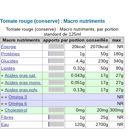
Tomate rouge (conserve) : Macro nutriments
Tomate rouge (conserve) : Macro nutriments, par portion
standard de 125ml
Macro nutriments
apports par portion
conseillés
max
Énergie
20kcal
2070kcal
NR
Protéines
1g
50g
180g
Glucides
4,4g
230g
340g
Lipides
0,32g
50g
80g
»
Acides gras sat.
0,043g
17g
27g
»
Acides gras mono.
0,051g
17g
27g
»
Acides gras poly.
0,13g
17g
27g
» »
Oméga 3
NR
» »
Oméga 6
NR
»
Cholestérol
0mg
20mg
300mg
Fibres
1g
25g
NR
Eau
120g
2700g
NR