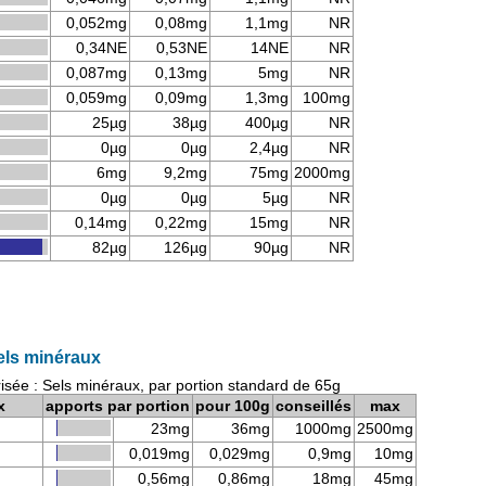
0,052mg
0,08mg
1,1mg
NR
0,34NE
0,53NE
14NE
NR
0,087mg
0,13mg
5mg
NR
0,059mg
0,09mg
1,3mg
100mg
25µg
38µg
400µg
NR
0µg
0µg
2,4µg
NR
6mg
9,2mg
75mg
2000mg
0µg
0µg
5µg
NR
0,14mg
0,22mg
15mg
NR
82µg
126µg
90µg
NR
Sels minéraux
risée : Sels minéraux, par portion standard de 65g
x
apports par portion
pour 100g
conseillés
max
23mg
36mg
1000mg
2500mg
0,019mg
0,029mg
0,9mg
10mg
0,56mg
0,86mg
18mg
45mg