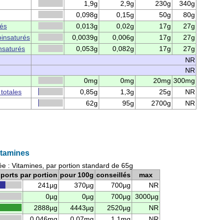
1,9g
2,9g
230g
340g
0,098g
0,15g
50g
80g
rés
0,013g
0,02g
17g
27g
insaturés
0,0039g
0,006g
17g
27g
nsaturés
0,053g
0,082g
17g
27g
NR
NR
0mg
0mg
20mg
300mg
 totales
0,85g
1,3g
25g
NR
62g
95g
2700g
NR
Vitamines
ée : Vitamines, par portion standard de 65g
ports par portion
pour 100g
conseillés
max
241µg
370µg
700µg
NR
0µg
0µg
700µg
3000µg
2888µg
4443µg
2520µg
NR
0,046mg
0,07mg
1,1mg
NR