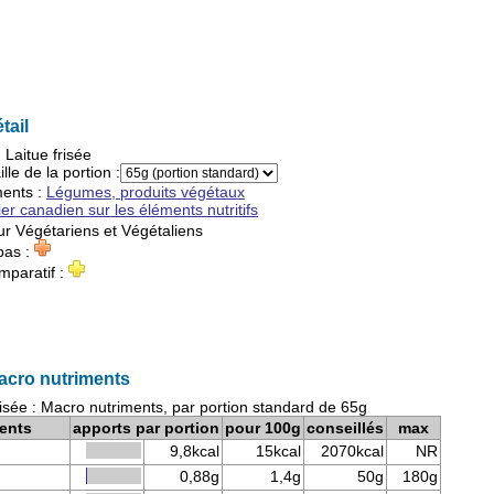
tail
:
Laitue frisée
ille de la portion :
ments
:
Légumes, produits végétaux
ier canadien sur les éléments nutritifs
ur
Végétariens
et
Végétaliens
pas :
mparatif :
Macro nutriments
isée : Macro nutriments, par portion standard de 65g
ents
apports par portion
pour 100g
conseillés
max
9,8kcal
15kcal
2070kcal
NR
0,88g
1,4g
50g
180g