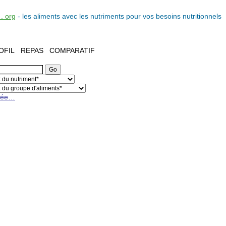
. org
- les
aliments
avec les
nutriments
pour vos
besoins nutritionnels
OFIL
REPAS
COMPARATIF
cée…