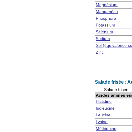
Magnésium
Manganèse
Phosphore
Potassium
Sélénium
Sodium
Sel (équivalence s
Zinc
Salade frisée : 
Salade frisée 
Acides aminés es
Histidine
Isoleucine
Leucine
Lysine
Méthionine