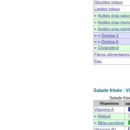
Glucides totaux
Lipides totaux
»
Acides gras satu
»
Acides gras mono
»
Acides gras polyi
» »
Oméga 3
» »
Oméga 6
»
Cholestérol
Fibres alimentaires
Eau
Salade frisée : 
Salade fris
Vitamines
ap
Vitamine A
»
Rétinol
»
Bêta-carotène
Vitamine B1