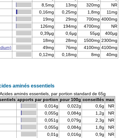
8,5mg
13mg
320mg
NR
0,16mg
0,25mg
1,8mg
11mg
19mg
29mg
700mg
4000mg
126mg
194mg
4700mg
NR
0,39µg
0,6µg
55µg
400µg
18mg
28mg
1500mg
2300mg
odium)
49mg
76mg
4100mg
4100mg
0,12mg
0,18mg
8mg
40mg
Acides aminés essentiels
: Acides aminés essentiels, par portion standard de 65g
sentiels
apports par portion
pour 100g
conseillés
max
0,014g
0,022g
0,6g
NR
0,055g
0,084g
1,2g
NR
0,051g
0,079g
2,3g
NR
0,055g
0,084g
1,8g
NR
0,01g
0,016g
0,9g
NR