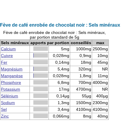
Fève de café enrobée de chocolat noir : Sels minéraux
Fève de café enrobée de chocolat noir : Sels minéraux,
par portion standard de 5g
Sels minéraux
apports par portion
conseillés
max
Calcium
5mg
1000mg
2500mg
Cuivre
0,028mg
0,9mg
10mg
Fer
0,14mg
18mg
45mg
Magnésium
5,4mg
320mg
NR
Manganèse
0,028mg
1,8mg
11mg
Phosphore
6,8mg
700mg
4000mg
Potassium
17mg
4700mg
NR
Sélénium
0,14µg
55µg
400µg
Sodium
1,3mg
1500mg
2300mg
Sel
3,4mg
4100mg
4100mg
Zinc
0,066mg
8mg
40mg