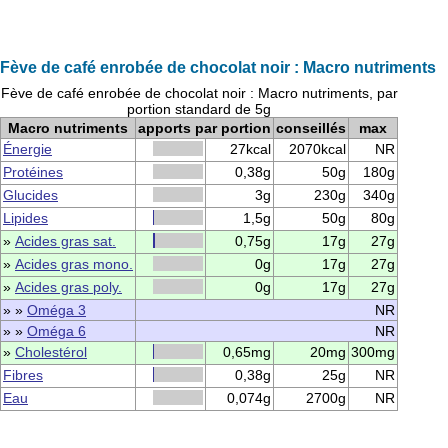
Fève de café enrobée de chocolat noir : Macro nutriments
Fève de café enrobée de chocolat noir : Macro nutriments, par
portion standard de 5g
Macro nutriments
apports par portion
conseillés
max
Énergie
27kcal
2070kcal
NR
Protéines
0,38g
50g
180g
Glucides
3g
230g
340g
Lipides
1,5g
50g
80g
»
Acides gras sat.
0,75g
17g
27g
»
Acides gras mono.
0g
17g
27g
»
Acides gras poly.
0g
17g
27g
» »
Oméga 3
NR
» »
Oméga 6
NR
»
Cholestérol
0,65mg
20mg
300mg
Fibres
0,38g
25g
NR
Eau
0,074g
2700g
NR