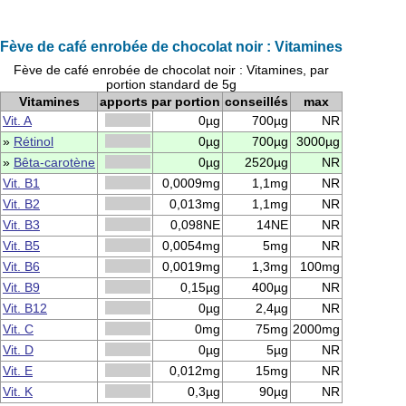
Fève de café enrobée de chocolat noir : Vitamines
Fève de café enrobée de chocolat noir : Vitamines, par
portion standard de 5g
Vitamines
apports par portion
conseillés
max
Vit. A
0µg
700µg
NR
»
Rétinol
0µg
700µg
3000µg
»
Bêta-carotène
0µg
2520µg
NR
Vit. B1
0,0009mg
1,1mg
NR
Vit. B2
0,013mg
1,1mg
NR
Vit. B3
0,098NE
14NE
NR
Vit. B5
0,0054mg
5mg
NR
Vit. B6
0,0019mg
1,3mg
100mg
Vit. B9
0,15µg
400µg
NR
Vit. B12
0µg
2,4µg
NR
Vit. C
0mg
75mg
2000mg
Vit. D
0µg
5µg
NR
Vit. E
0,012mg
15mg
NR
Vit. K
0,3µg
90µg
NR