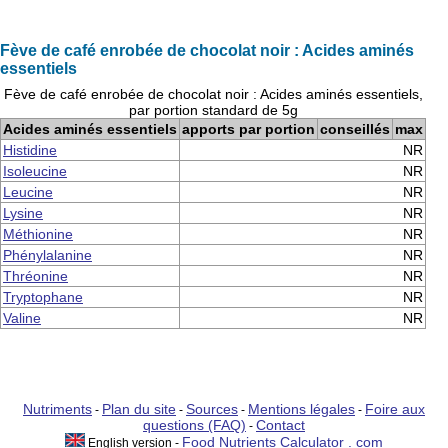
Fève de café enrobée de chocolat noir : Acides aminés
essentiels
Fève de café enrobée de chocolat noir : Acides aminés essentiels,
par portion standard de 5g
Acides aminés essentiels
apports par portion
conseillés
max
Histidine
NR
Isoleucine
NR
Leucine
NR
Lysine
NR
Méthionine
NR
Phénylalanine
NR
Thréonine
NR
Tryptophane
NR
Valine
NR
Nutriments
Plan du site
Sources
Mentions légales
Foire aux
-
-
-
-
questions (FAQ)
Contact
-
Food Nutrients Calculator . com
English version -