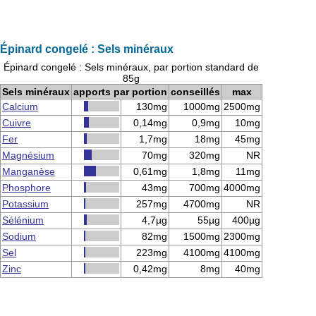
Épinard congelé : Sels minéraux
Épinard congelé : Sels minéraux, par portion standard de
85g
Sels minéraux
apports par portion
conseillés
max
Calcium
130mg
1000mg
2500mg
Cuivre
0,14mg
0,9mg
10mg
Fer
1,7mg
18mg
45mg
Magnésium
70mg
320mg
NR
Manganèse
0,61mg
1,8mg
11mg
Phosphore
43mg
700mg
4000mg
Potassium
257mg
4700mg
NR
Sélénium
4,7µg
55µg
400µg
Sodium
82mg
1500mg
2300mg
Sel
223mg
4100mg
4100mg
Zinc
0,42mg
8mg
40mg