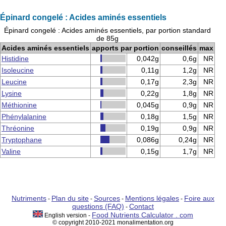
Épinard congelé : Acides aminés essentiels
Épinard congelé : Acides aminés essentiels, par portion standard
de 85g
Acides aminés essentiels
apports par portion
conseillés
max
Histidine
0,042g
0,6g
NR
Isoleucine
0,11g
1,2g
NR
Leucine
0,17g
2,3g
NR
Lysine
0,22g
1,8g
NR
Méthionine
0,045g
0,9g
NR
Phénylalanine
0,18g
1,5g
NR
Thréonine
0,19g
0,9g
NR
Tryptophane
0,086g
0,24g
NR
Valine
0,15g
1,7g
NR
Nutriments
Plan du site
Sources
Mentions légales
Foire aux
-
-
-
-
questions (FAQ)
Contact
-
Food Nutrients Calculator . com
English version -
© copyright 2010-2021 monalimentation.org