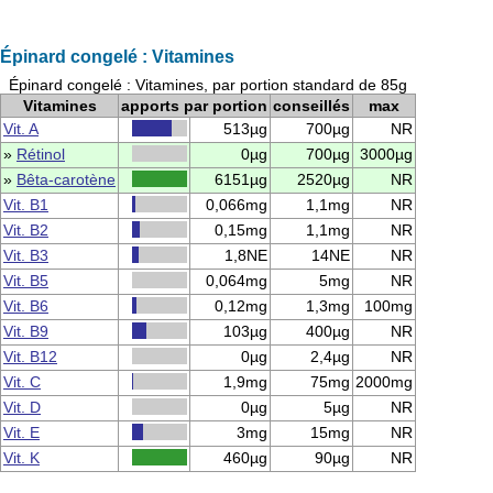
Épinard congelé : Vitamines
Épinard congelé : Vitamines, par portion standard de 85g
Vitamines
apports par portion
conseillés
max
Vit. A
513µg
700µg
NR
»
Rétinol
0µg
700µg
3000µg
»
Bêta-carotène
6151µg
2520µg
NR
Vit. B1
0,066mg
1,1mg
NR
Vit. B2
0,15mg
1,1mg
NR
Vit. B3
1,8NE
14NE
NR
Vit. B5
0,064mg
5mg
NR
Vit. B6
0,12mg
1,3mg
100mg
Vit. B9
103µg
400µg
NR
Vit. B12
0µg
2,4µg
NR
Vit. C
1,9mg
75mg
2000mg
Vit. D
0µg
5µg
NR
Vit. E
3mg
15mg
NR
Vit. K
460µg
90µg
NR