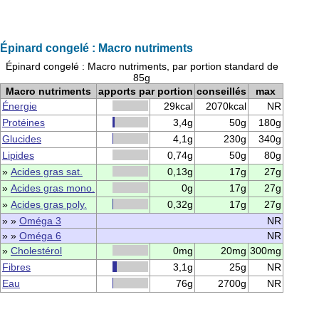
Épinard congelé : Macro nutriments
Épinard congelé : Macro nutriments, par portion standard de
85g
Macro nutriments
apports par portion
conseillés
max
Énergie
29kcal
2070kcal
NR
Protéines
3,4g
50g
180g
Glucides
4,1g
230g
340g
Lipides
0,74g
50g
80g
»
Acides gras sat.
0,13g
17g
27g
»
Acides gras mono.
0g
17g
27g
»
Acides gras poly.
0,32g
17g
27g
» »
Oméga 3
NR
» »
Oméga 6
NR
»
Cholestérol
0mg
20mg
300mg
Fibres
3,1g
25g
NR
Eau
76g
2700g
NR