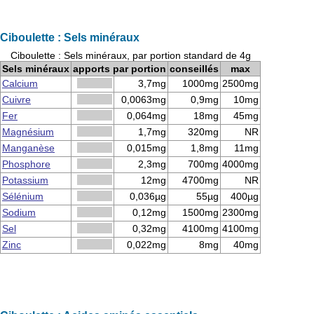
Ciboulette : Sels minéraux
Ciboulette : Sels minéraux, par portion standard de 4g
Sels minéraux
apports par portion
conseillés
max
Calcium
3,7mg
1000mg
2500mg
Cuivre
0,0063mg
0,9mg
10mg
Fer
0,064mg
18mg
45mg
Magnésium
1,7mg
320mg
NR
Manganèse
0,015mg
1,8mg
11mg
Phosphore
2,3mg
700mg
4000mg
Potassium
12mg
4700mg
NR
Sélénium
0,036µg
55µg
400µg
Sodium
0,12mg
1500mg
2300mg
Sel
0,32mg
4100mg
4100mg
Zinc
0,022mg
8mg
40mg