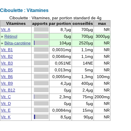
Ciboulette : Vitamines
Ciboulette : Vitamines, par portion standard de 4g
Vitamines
apports par portion
conseillés
max
Vit. A
8,7µg
700µg
NR
»
Rétinol
0µg
700µg
3000µg
»
Bêta-carotène
104µg
2520µg
NR
Vit. B1
0,0031mg
1,1mg
NR
Vit. B2
0,0046mg
1,1mg
NR
Vit. B3
0,051NE
14NE
NR
Vit. B5
0,013mg
5mg
NR
Vit. B6
0,0055mg
1,3mg
100mg
Vit. B9
4,2µg
400µg
NR
Vit. B12
0µg
2,4µg
NR
Vit. C
2,3mg
75mg
2000mg
Vit. D
0µg
5µg
NR
Vit. E
0,0084mg
15mg
NR
Vit. K
8,5µg
90µg
NR