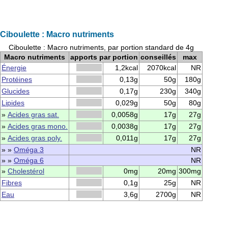
Ciboulette : Macro nutriments
Ciboulette : Macro nutriments, par portion standard de 4g
Macro nutriments
apports par portion
conseillés
max
Énergie
1,2kcal
2070kcal
NR
Protéines
0,13g
50g
180g
Glucides
0,17g
230g
340g
Lipides
0,029g
50g
80g
»
Acides gras sat.
0,0058g
17g
27g
»
Acides gras mono.
0,0038g
17g
27g
»
Acides gras poly.
0,011g
17g
27g
» »
Oméga 3
NR
» »
Oméga 6
NR
»
Cholestérol
0mg
20mg
300mg
Fibres
0,1g
25g
NR
Eau
3,6g
2700g
NR