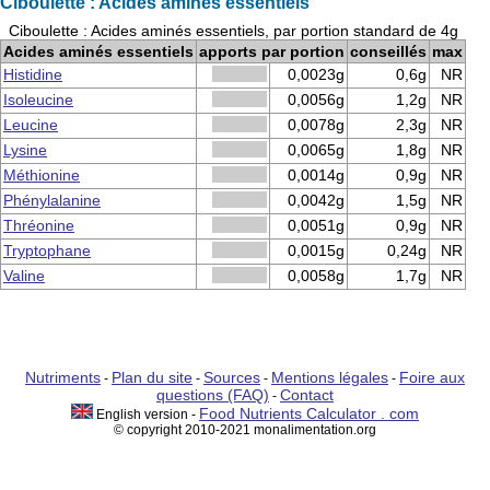
Ciboulette : Acides aminés essentiels
Ciboulette : Acides aminés essentiels, par portion standard de 4g
Acides aminés essentiels
apports par portion
conseillés
max
Histidine
0,0023g
0,6g
NR
Isoleucine
0,0056g
1,2g
NR
Leucine
0,0078g
2,3g
NR
Lysine
0,0065g
1,8g
NR
Méthionine
0,0014g
0,9g
NR
Phénylalanine
0,0042g
1,5g
NR
Thréonine
0,0051g
0,9g
NR
Tryptophane
0,0015g
0,24g
NR
Valine
0,0058g
1,7g
NR
Nutriments
Plan du site
Sources
Mentions légales
Foire aux
-
-
-
-
questions (FAQ)
Contact
-
Food Nutrients Calculator . com
English version -
© copyright 2010-2021 monalimentation.org