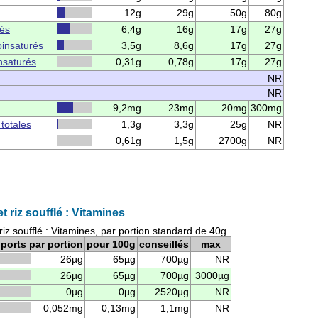
12g
29g
50g
80g
rés
6,4g
16g
17g
27g
insaturés
3,5g
8,6g
17g
27g
nsaturés
0,31g
0,78g
17g
27g
NR
NR
9,2mg
23mg
20mg
300mg
 totales
1,3g
3,3g
25g
NR
0,61g
1,5g
2700g
NR
et riz soufflé : Vitamines
 riz soufflé : Vitamines, par portion standard de 40g
ports par portion
pour 100g
conseillés
max
26µg
65µg
700µg
NR
26µg
65µg
700µg
3000µg
0µg
0µg
2520µg
NR
0,052mg
0,13mg
1,1mg
NR