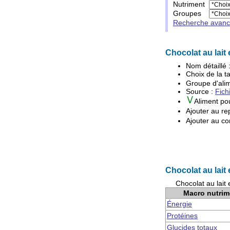
Nutriment
Groupes
Recherche avan
Chocolat au lait e
Nom détaillé 
Choix de la ta
Groupe d'
ali
Source :
Fich
Aliment po
Ajouter au re
Ajouter au co
Chocolat au lait 
Chocolat au lait 
Macro nutrim
Énergie
Protéines
Glucides totaux