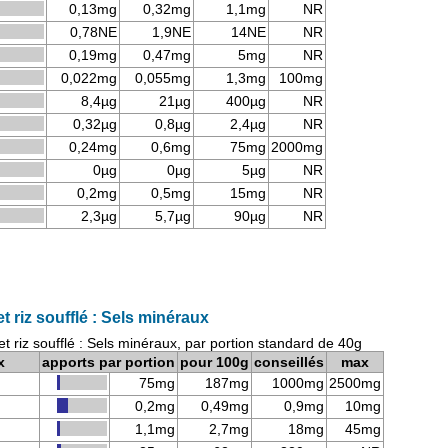
0,13mg
0,32mg
1,1mg
NR
0,78NE
1,9NE
14NE
NR
0,19mg
0,47mg
5mg
NR
0,022mg
0,055mg
1,3mg
100mg
8,4µg
21µg
400µg
NR
0,32µg
0,8µg
2,4µg
NR
0,24mg
0,6mg
75mg
2000mg
0µg
0µg
5µg
NR
0,2mg
0,5mg
15mg
NR
2,3µg
5,7µg
90µg
NR
et riz soufflé : Sels minéraux
 et riz soufflé : Sels minéraux, par portion standard de 40g
x
apports par portion
pour 100g
conseillés
max
75mg
187mg
1000mg
2500mg
0,2mg
0,49mg
0,9mg
10mg
1,1mg
2,7mg
18mg
45mg