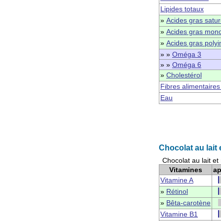
Lipides totaux
»
Acides gras satu
»
Acides gras mono
»
Acides gras polyi
» »
Oméga 3
» »
Oméga 6
»
Cholestérol
Fibres alimentaires
Eau
Chocolat au lait 
Chocolat au lait et
Vitamines
ap
Vitamine A
»
Rétinol
»
Bêta-carotène
Vitamine B1