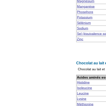
Magnésium
Manganèse
Phosphore
Potassium
Sélénium
Sodium
Sel (équivalence s
Zinc
Chocolat au lait 
Chocolat au lait et
Acides aminés es
Histidine
Isoleucine
Leucine
Lysine
Méthionine