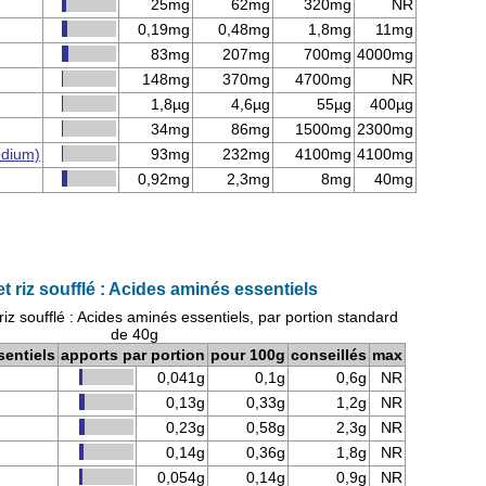
25mg
62mg
320mg
NR
0,19mg
0,48mg
1,8mg
11mg
83mg
207mg
700mg
4000mg
148mg
370mg
4700mg
NR
1,8µg
4,6µg
55µg
400µg
34mg
86mg
1500mg
2300mg
odium)
93mg
232mg
4100mg
4100mg
0,92mg
2,3mg
8mg
40mg
et riz soufflé : Acides aminés essentiels
 riz soufflé : Acides aminés essentiels, par portion standard
de 40g
sentiels
apports par portion
pour 100g
conseillés
max
0,041g
0,1g
0,6g
NR
0,13g
0,33g
1,2g
NR
0,23g
0,58g
2,3g
NR
0,14g
0,36g
1,8g
NR
0,054g
0,14g
0,9g
NR