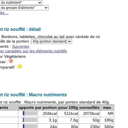
cée…
t riz soufflé : détail
:
Bonbons, tablettes, chocolat au lait avec céréale de riz
ille de la portion :
ments
:
Sucreries
ier canadien sur les éléments nutritifs
ur
Végétariens
pas :
mparatif :
et riz soufflé : Macro nutriments
et riz soufflé : Macro nutriments, par portion standard de 40g
ents
apports par portion
pour 100g
conseillés
max
204kcal
511kcal
2070kcal
NR
3,1g
7,6g
50g
180g
24g
60g
230g
340g