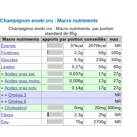
Champignon enoki cru : Macro nutriments
Champignon enoki cru : Macro nutriments, par portion
standard de 85g
Macro nutriments
apports par portion
conseillés
max
Énergie
37kcal
2070kcal
NR
Protéines
2,2g
50g
180g
Glucides
6,5g
230g
340g
Lipides
0,27g
50g
80g
»
Acides gras sat.
0,037g
17g
27g
»
Acides gras mono.
0,006g
17g
27g
»
Acides gras poly.
0,14g
17g
27g
» »
Oméga 3
NR
» »
Oméga 6
NR
»
Cholestérol
0mg
20mg
300mg
Fibres
2,3g
25g
NR
Eau
75g
2700g
NR