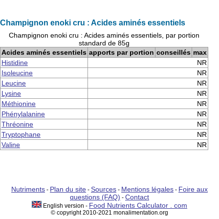
Champignon enoki cru : Acides aminés essentiels
Champignon enoki cru : Acides aminés essentiels, par portion
standard de 85g
Acides aminés essentiels
apports par portion
conseillés
max
Histidine
NR
Isoleucine
NR
Leucine
NR
Lysine
NR
Méthionine
NR
Phénylalanine
NR
Thréonine
NR
Tryptophane
NR
Valine
NR
Nutriments
Plan du site
Sources
Mentions légales
Foire aux
-
-
-
-
questions (FAQ)
Contact
-
Food Nutrients Calculator . com
English version -
© copyright 2010-2021 monalimentation.org