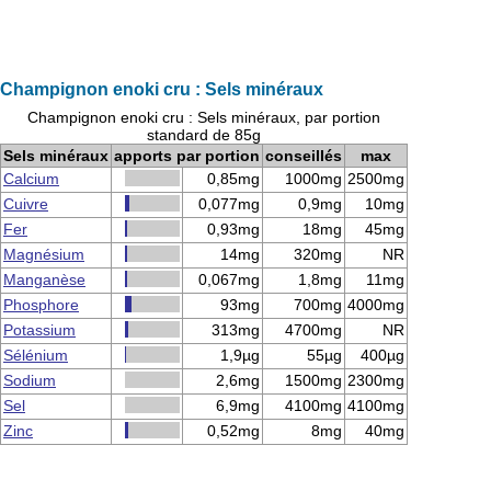
Champignon enoki cru : Sels minéraux
Champignon enoki cru : Sels minéraux, par portion
standard de 85g
Sels minéraux
apports par portion
conseillés
max
Calcium
0,85mg
1000mg
2500mg
Cuivre
0,077mg
0,9mg
10mg
Fer
0,93mg
18mg
45mg
Magnésium
14mg
320mg
NR
Manganèse
0,067mg
1,8mg
11mg
Phosphore
93mg
700mg
4000mg
Potassium
313mg
4700mg
NR
Sélénium
1,9µg
55µg
400µg
Sodium
2,6mg
1500mg
2300mg
Sel
6,9mg
4100mg
4100mg
Zinc
0,52mg
8mg
40mg