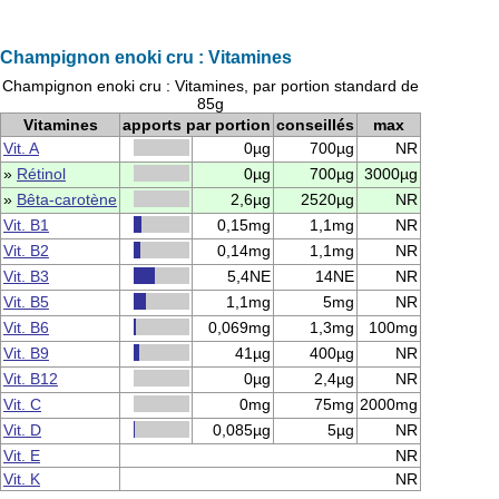
Champignon enoki cru : Vitamines
Champignon enoki cru : Vitamines, par portion standard de
85g
Vitamines
apports par portion
conseillés
max
Vit. A
0µg
700µg
NR
»
Rétinol
0µg
700µg
3000µg
»
Bêta-carotène
2,6µg
2520µg
NR
Vit. B1
0,15mg
1,1mg
NR
Vit. B2
0,14mg
1,1mg
NR
Vit. B3
5,4NE
14NE
NR
Vit. B5
1,1mg
5mg
NR
Vit. B6
0,069mg
1,3mg
100mg
Vit. B9
41µg
400µg
NR
Vit. B12
0µg
2,4µg
NR
Vit. C
0mg
75mg
2000mg
Vit. D
0,085µg
5µg
NR
Vit. E
NR
Vit. K
NR