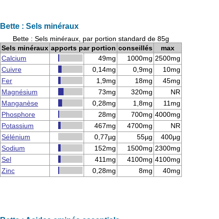
Bette : Sels minéraux
Bette : Sels minéraux, par portion standard de 85g
Sels minéraux
apports par portion
conseillés
max
Calcium
49mg
1000mg
2500mg
Cuivre
0,14mg
0,9mg
10mg
Fer
1,9mg
18mg
45mg
Magnésium
73mg
320mg
NR
Manganèse
0,28mg
1,8mg
11mg
Phosphore
28mg
700mg
4000mg
Potassium
467mg
4700mg
NR
Sélénium
0,77µg
55µg
400µg
Sodium
152mg
1500mg
2300mg
Sel
411mg
4100mg
4100mg
Zinc
0,28mg
8mg
40mg