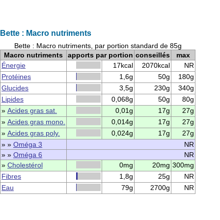
Bette : Macro nutriments
Bette : Macro nutriments, par portion standard de 85g
Macro nutriments
apports par portion
conseillés
max
Énergie
17kcal
2070kcal
NR
Protéines
1,6g
50g
180g
Glucides
3,5g
230g
340g
Lipides
0,068g
50g
80g
»
Acides gras sat.
0,01g
17g
27g
»
Acides gras mono.
0,014g
17g
27g
»
Acides gras poly.
0,024g
17g
27g
» »
Oméga 3
NR
» »
Oméga 6
NR
»
Cholestérol
0mg
20mg
300mg
Fibres
1,8g
25g
NR
Eau
79g
2700g
NR