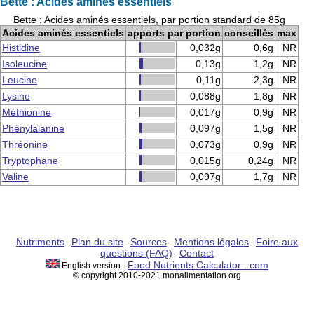
Bette : Acides aminés essentiels
Bette : Acides aminés essentiels, par portion standard de 85g
Acides aminés essentiels
apports par portion
conseillés
max
Histidine
0,032g
0,6g
NR
Isoleucine
0,13g
1,2g
NR
Leucine
0,11g
2,3g
NR
Lysine
0,088g
1,8g
NR
Méthionine
0,017g
0,9g
NR
Phénylalanine
0,097g
1,5g
NR
Thréonine
0,073g
0,9g
NR
Tryptophane
0,015g
0,24g
NR
Valine
0,097g
1,7g
NR
Nutriments
Plan du site
Sources
Mentions légales
Foire aux
-
-
-
-
questions (FAQ)
Contact
-
Food Nutrients Calculator . com
English version -
© copyright 2010-2021 monalimentation.org