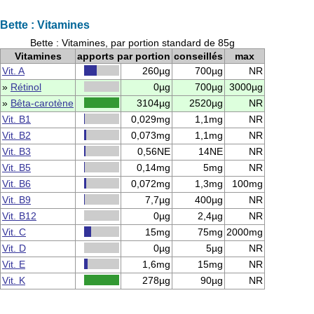
Bette : Vitamines
Bette : Vitamines, par portion standard de 85g
Vitamines
apports par portion
conseillés
max
Vit. A
260µg
700µg
NR
»
Rétinol
0µg
700µg
3000µg
»
Bêta-carotène
3104µg
2520µg
NR
Vit. B1
0,029mg
1,1mg
NR
Vit. B2
0,073mg
1,1mg
NR
Vit. B3
0,56NE
14NE
NR
Vit. B5
0,14mg
5mg
NR
Vit. B6
0,072mg
1,3mg
100mg
Vit. B9
7,7µg
400µg
NR
Vit. B12
0µg
2,4µg
NR
Vit. C
15mg
75mg
2000mg
Vit. D
0µg
5µg
NR
Vit. E
1,6mg
15mg
NR
Vit. K
278µg
90µg
NR